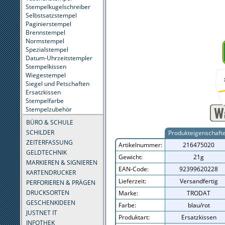
Stempelkugelschreiber
Selbstsatzstempel
Paginierstempel
Brennstempel
Normstempel
Spezialstempel
Datum-Uhrzeitstempler
Stempelkissen
Wiegestempel
Siegel und Petschaften
Ersatzkissen
Stempelfarbe
Stempelzubehör
BÜRO & SCHULE
SCHILDER
Produkteigenschaft
ZEITERFASSUNG
Artikelnummer:
216475020
GELDTECHNIK
Gewicht:
21g
MARKIEREN & SIGNIEREN
EAN-Code:
92399620228
KARTENDRUCKER
Lieferzeit:
Versandfertig
PERFORIEREN & PRÄGEN
DRUCKSORTEN
Marke:
TRODAT
GESCHENKIDEEN
Farbe:
blau/rot
JUSTNET IT
Produktart:
Ersatzkissen
INFOTHEK