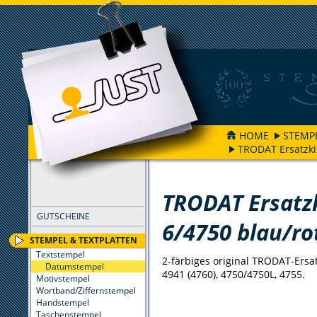
HOME
STEMP
TRODAT Ersatzki
FILTER
TRODAT Ersatz
GUTSCHEINE
6/4750 blau/ro
STEMPEL & TEXTPLATTEN
Textstempel
2-färbiges original TRODAT-Ersat
Datumstempel
4941 (4760), 4750/4750L, 4755.
Motivstempel
Wortband/Ziffernstempel
Handstempel
Taschenstempel