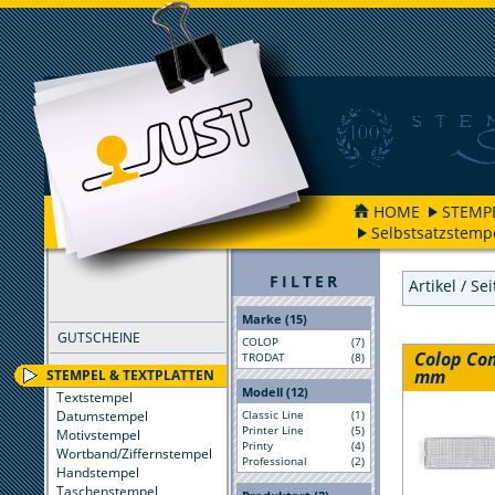
HOME
STEMP
Selbstsatzstemp
FILTER
Artikel / Se
Marke (15)
GUTSCHEINE
COLOP
(7)
Colop Com
TRODAT
(8)
mm
STEMPEL & TEXTPLATTEN
Modell (12)
Textstempel
Datumstempel
Classic Line
(1)
Printer Line
(5)
Motivstempel
Printy
(4)
Wortband/Ziffernstempel
Professional
(2)
Handstempel
Taschenstempel