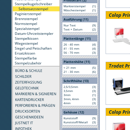
Produktart (2)
Stempelkugelschreiber
Markierstempel
(1)
Selbstsatzstempel
Wäschestempel
(1)
Paginierstempel
Colop Pri
Brennstempel
Ausführung (11)
Normstempel
Nur Text
(9)
Spezialstempel
Text + Datum
(2)
Datum-Uhrzeitstempler
Stempelkissen
Plattenlänge (11)
Wiegestempel
26 - 40 mm
(4)
Siegel und Petschaften
41 - 55 mm
(4)
56 - 70 mm
(3)
Ersatzkissen
Stempelfarbe
Plattenhöhe (11)
Stempelzubehör
Trodat Pr
< 21 mm
(5)
BÜRO & SCHULE
21 - 30 mm
(6)
SCHILDER
Schrifthöhe (13)
ZEITERFASSUNG
2,5/3,5mm
(3)
GELDTECHNIK
3,5mm
(3)
MARKIEREN & SIGNIEREN
3mm
(1)
3mm, 4mm
(3)
KARTENDRUCKER
4mm
(3)
PERFORIEREN & PRÄGEN
Colop Pri
DRUCKSORTEN
Gehäuse (12)
GESCHENKIDEEN
Kunststoff
(9)
Kunststoff/Metall
(3)
JUSTNET IT
INFOTHEK