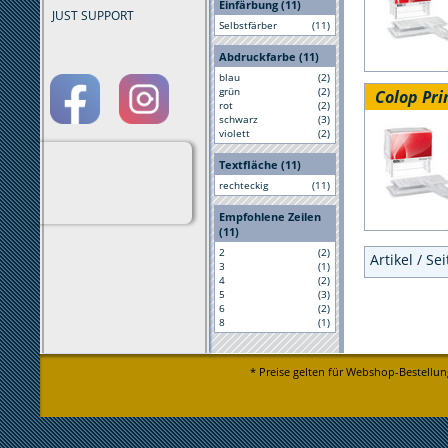
Einfärbung (11)
JUST SUPPORT
Selbstfärber
(11)
Abdruckfarbe (11)
blau
(2)
grün
(2)
Colop Pri
rot
(2)
schwarz
(3)
violett
(2)
Textfläche (11)
rechteckig
(11)
Empfohlene Zeilen
(11)
2
(2)
Artikel / Se
3
(1)
4
(2)
5
(3)
6
(2)
8
(1)
* Preise gelten für Webshop-Bestellun