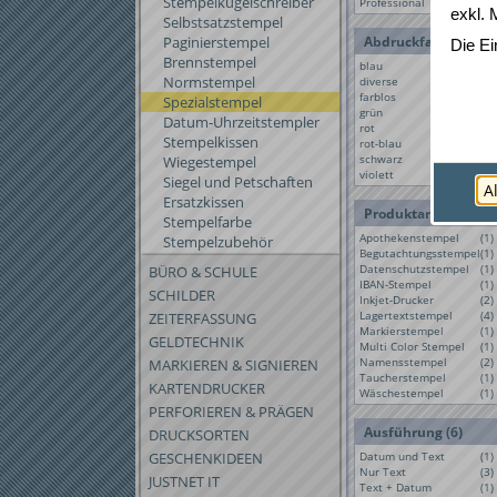
Stempelkugelschreiber
Professional
(1)
exkl. 
Selbstsatzstempel
Paginierstempel
Abdruckfarbe (32)
Die Ei
Brennstempel
blau
(4)
Normstempel
diverse
(2)
farblos
(2)
Spezialstempel
grün
(4)
Datum-Uhrzeitstempler
rot
(4)
Stempelkissen
rot-blau
(4)
schwarz
(8)
Wiegestempel
violett
(4)
Siegel und Petschaften
A
Ersatzkissen
Produktart (16)
Stempelfarbe
Apothekenstempel
(1)
Stempelzubehör
Begutachtungsstempel
(1)
Datenschutzstempel
(1)
BÜRO & SCHULE
IBAN-Stempel
(1)
SCHILDER
Inkjet-Drucker
(2)
Lagertextstempel
(4)
ZEITERFASSUNG
Markierstempel
(1)
GELDTECHNIK
Multi Color Stempel
(1)
Namensstempel
(2)
MARKIEREN & SIGNIEREN
Taucherstempel
(1)
KARTENDRUCKER
Wäschestempel
(1)
PERFORIEREN & PRÄGEN
Ausführung (6)
DRUCKSORTEN
GESCHENKIDEEN
Datum und Text
(1)
Nur Text
(3)
JUSTNET IT
Text + Datum
(1)