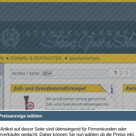
ME
STEMPEL & TEXTPLATTEN
Spezialstempel
1
2
3
Artikel / Seite:
Zoll- und Grenzkontrollstempel
Rei
Wir produzieren streng genormte
Zoll- und Grenzkontrollstempel mit
hochpräziser Gravurtechnik
 Preisanzeige wählen
 Artikel auf dieser Seite sind überwiegend für Firmenkunden oder
verkäufer gedacht. Daher können Sie nun wählen ob die Preise inkl.