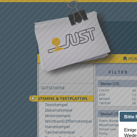
HO
FILTER
Marke (13)
GUTSCHEINE
COLOP
(6)
JUST
(1)
STEMPEL & TEXTPLATTEN
REINER
(2)
TRODAT
(4)
Textstempel
Datumstempel
Modell (7)
Motivstempel
Bitte
Wortband/Ziffernstempel
Green Stamps
(1)
Metallstempel
(1)
Handstempel
Printer Line
(2)
Einige
Taschenstempel
Printy
(2)
Wieder