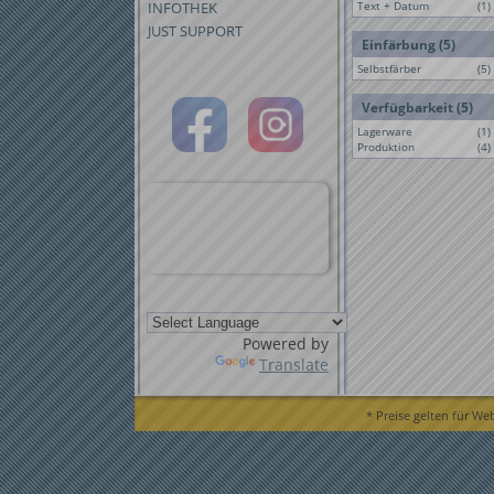
INFOTHEK
Text + Datum
(1)
JUST SUPPORT
Einfärbung (5)
Selbstfärber
(5)
Verfügbarkeit (5)
Lagerware
(1)
Produktion
(4)
Powered by
Translate
* Preise gelten für We