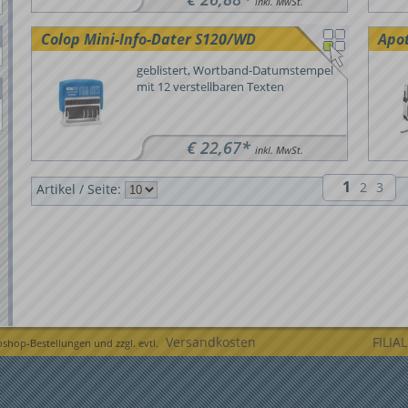
inkl. MwSt.
Colop Mini-Info-Dater S120/WD
Apo
geblistert, Wortband-Datumstempel
mit 12 verstellbaren Texten
€ 22,67*
inkl. MwSt.
1
2
3
Artikel / Seite:
Versandkosten
FILIA
bshop-Bestellungen und zzgl. evtl.