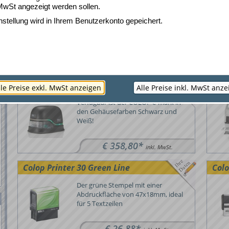
"Jus
Tütle
MwSt angezeigt werden sollen.
Ein nassfestes, nachhaltiges und
nstellung wird in Ihrem Benutzerkonto gepeichert.
wiederverwendbares Papiersackerl,
das Sie mit Ihrem Logo bestempeln
können.
COLOP e-mark
REIN
lle Preise exkl. MwSt anzeigen
Alle Preise inkl. MwSt anz
Verfügbar ist der COLOP e-mark in
den Gehäusefarben Schwarz und
Weiß!
€ 358,80*
inkl. MwSt.
Colop Printer 30 Green Line
Colo
Der grüne Stempel mit einer
Abdruckfläche von 47x18mm, ideal
für 5 Textzeilen
€ 26,88*