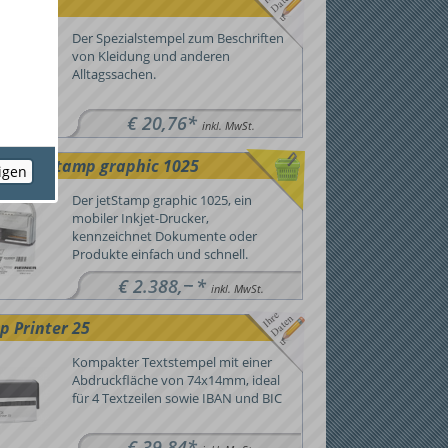
t Mark"
Der Spezialstempel zum Beschriften
von Kleidung und anderen
Alltagssachen.
€ 20,76*
inkl. MwSt.
ER jetStamp graphic 1025
eigen
Der jetStamp graphic 1025, ein
mobiler Inkjet-Drucker,
kennzeichnet Dokumente oder
Produkte einfach und schnell.
−−
€ 2.388,
*
inkl. MwSt.
p Printer 25
Kompakter Textstempel mit einer
Abdruckfläche von 74x14mm, ideal
für 4 Textzeilen sowie IBAN und BIC
€ 39,84*