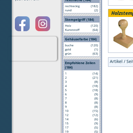
rechteckig
(182)
rund
(2)
Holzstem
Stempelgriff (184)
Holz
(120)
Kunststoff
(64)
Gehäusefarbe (184)
buche
(120)
gold
(1)
grün
(63)
Artikel / Se
Empfohlene Zeilen
(184)
1
(14)
2
(21)
3
(8)
4
(18)
5
(18)
6
(9)
7
(8)
8
(8)
9
(8)
10
(15)
12
(12)
14
(6)
15
(9)
17
(5)
19
(5)