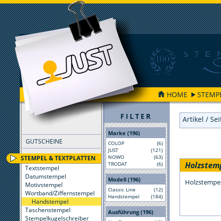
HOME
STEMP
FILTER
Artikel / Se
Marke (196)
GUTSCHEINE
COLOP
(6)
JUST
(121)
NOWO
(63)
STEMPEL & TEXTPLATTEN
Holzstem
TRODAT
(6)
Textstempel
Datumstempel
Modell (196)
Holzstempe
Motivstempel
Classic Line
(12)
Wortband/Ziffernstempel
Handstempel
(184)
Handstempel
Taschenstempel
Ausführung (196)
Stempelkugelschreiber