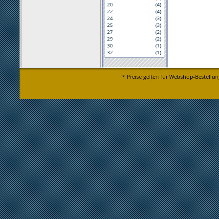
20
(4)
22
(4)
24
(3)
25
(3)
27
(2)
29
(2)
30
(1)
32
(1)
* Preise gelten für Webshop-Bestellun