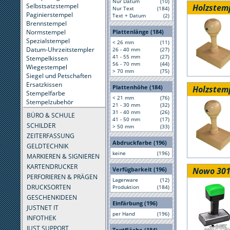
Nur Datum
(10)
Selbstsatzstempel
Holzstem
Nur Text
(184)
Paginierstempel
Text + Datum
(2)
Brennstempel
Normstempel
Plattenlänge (184)
Spezialstempel
< 26 mm
(11)
Datum-Uhrzeitstempler
26 - 40 mm
(27)
41 - 55 mm
(27)
Stempelkissen
56 - 70 mm
(44)
Wiegestempel
> 70 mm
(75)
Siegel und Petschaften
Ersatzkissen
Plattenhöhe (184)
Holzstem
Stempelfarbe
< 21 mm
(76)
Stempelzubehör
21 - 30 mm
(32)
31 - 40 mm
(26)
BÜRO & SCHULE
41 - 50 mm
(17)
SCHILDER
> 50 mm
(33)
ZEITERFASSUNG
Abdruckfarbe (196)
GELDTECHNIK
keine
(196)
MARKIEREN & SIGNIEREN
KARTENDRUCKER
Nowo 301
Verfügbarkeit (196)
PERFORIEREN & PRÄGEN
Lagerware
(12)
DRUCKSORTEN
Produktion
(184)
GESCHENKIDEEN
Einfärbung (196)
JUSTNET IT
per Hand
(196)
INFOTHEK
JUST SUPPORT
Textfläche (184)