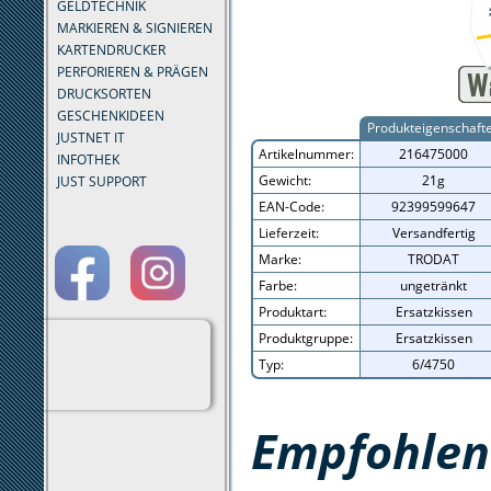
GELDTECHNIK
MARKIEREN & SIGNIEREN
KARTENDRUCKER
PERFORIEREN & PRÄGEN
DRUCKSORTEN
GESCHENKIDEEN
Produkteigenschaft
JUSTNET IT
Artikelnummer:
216475000
INFOTHEK
Gewicht:
21g
JUST SUPPORT
EAN-Code:
92399599647
Lieferzeit:
Versandfertig
Marke:
TRODAT
Farbe:
ungetränkt
Produktart:
Ersatzkissen
Produktgruppe:
Ersatzkissen
Typ:
6/4750
Empfohlene