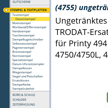
GUTSCHEINE
(4755) ungeträ
STEMPEL & TEXTPLATTEN
Textstempel
Ungetränktes 
Datumstempel
Motivstempel
Wortband/Ziffernstempel
TRODAT-Ersat
Handstempel
Taschenstempel
Stempelkugelschreiber
für Printy 494
Selbstsatzstempel
Paginierstempel
4750/4750L, 4
Brennstempel
Normstempel
Spezialstempel
Datum-Uhrzeitstempler
Stempelkissen
Wiegestempel
Siegel und Petschaften
Ersatzkissen
Stempelfarbe
Stempelzubehör
BÜRO & SCHULE
SCHILDER
ZEITERFASSUNG