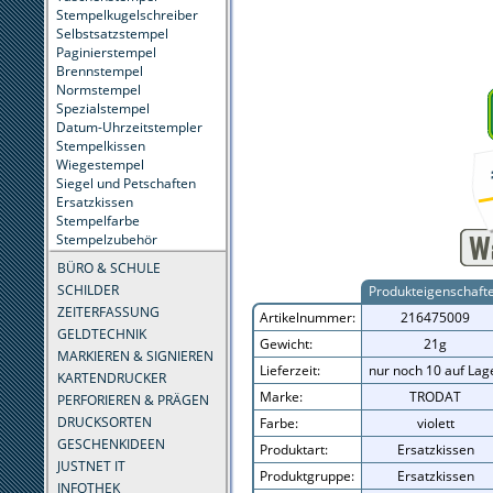
Stempelkugelschreiber
Selbstsatzstempel
Paginierstempel
Brennstempel
Normstempel
Spezialstempel
Datum-Uhrzeitstempler
Stempelkissen
Wiegestempel
Siegel und Petschaften
Ersatzkissen
Stempelfarbe
Stempelzubehör
BÜRO & SCHULE
SCHILDER
Produkteigenschaft
ZEITERFASSUNG
Artikelnummer:
216475009
GELDTECHNIK
Gewicht:
21g
MARKIEREN & SIGNIEREN
Lieferzeit:
nur noch 10 auf Lag
KARTENDRUCKER
Marke:
TRODAT
PERFORIEREN & PRÄGEN
DRUCKSORTEN
Farbe:
violett
GESCHENKIDEEN
Produktart:
Ersatzkissen
JUSTNET IT
Produktgruppe:
Ersatzkissen
INFOTHEK