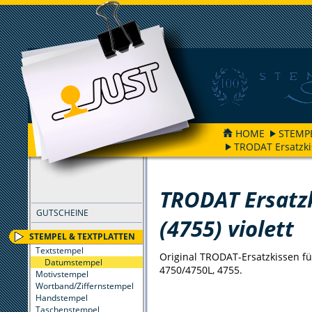
HOME
STEMP
TRODAT Ersatzkis
FILTER
TRODAT Ersatz
GUTSCHEINE
(4755) violett
STEMPEL & TEXTPLATTEN
Textstempel
Original TRODAT-Ersatzkissen für
Datumstempel
4750/4750L, 4755.
Motivstempel
Wortband/Ziffernstempel
Handstempel
Taschenstempel