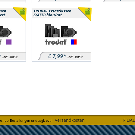
ssen
TRODAT Ersatzkissen
ett
6/4750 blau/rot
*
€ 7,99*
inkl. MwSt.
inkl. MwSt.
Versandkosten
FILIA
bshop-Bestellungen und zzgl. evtl.