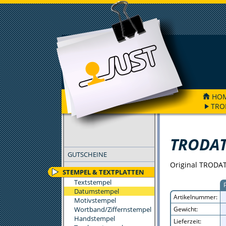
HO
TROD
FILTER
TRODAT 
GUTSCHEINE
Original TRODAT-
STEMPEL & TEXTPLATTEN
Textstempel
Datumstempel
Artikelnummer:
Motivstempel
Wortband/Ziffernstempel
Gewicht:
Handstempel
Lieferzeit: