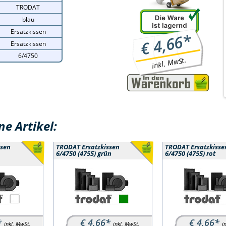
TRODAT
blau
Ersatzkissen
*
4,66
€
Ersatzkissen
6/4750
inkl. MwSt.
e Artikel:
ssen
TRODAT Ersatzkissen
TRODAT Ersatzkisse
6/4750 (4755) grün
6/4750 (4755) rot
*
€ 4,66*
€ 4,66*
inkl. MwSt.
inkl. MwSt.
i