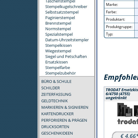
Taschenstempel
Marke:
Stempelkugelschreiber
Selbstsatzstempel
Farbe:
Paginierstempel
Produktart:
Brennstempel
Produktgruppe:
Normstempel
Spezialstempel
Typ:
Datum-Uhrzeitstempler
Stempelkissen
Wiegestempel
Siegel und Petschaften
Ersatzkissen
Stempelfarbe
Stempelzubehör
Empfohlen
BÜRO & SCHULE
SCHILDER
TRODAT Ersatzki
6/4750 (4755)
ZEITERFASSUNG
ungetränkt
GELDTECHNIK
MARKIEREN & SIGNIEREN
KARTENDRUCKER
PERFORIEREN & PRÄGEN
DRUCKSORTEN
GESCHENKIDEEN
€ 4,66