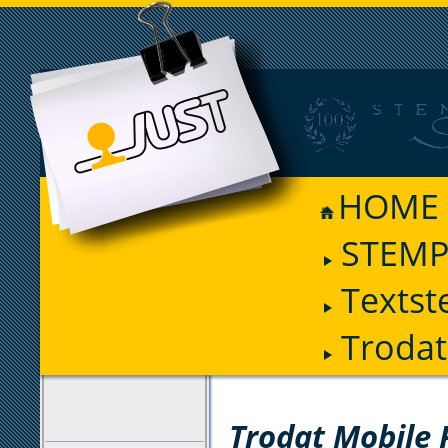
HOME
STEMP
Textst
Trodat
FILTER
Trodat Mobile 