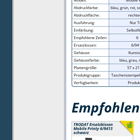
Modell:
Mobile P
Abdruckfarbe:
blau, grün, rot, s
Abdruckfläche:
rechte
Ausführung:
Nur T
Einfärbung:
Selbstf
Empfohlene Zeilen:
6
Ersatzkissen:
6/94
Gehäuse:
Kunsts
Gehäusefarbe:
blau, grau, r
Plattengröße:
57 x 2
Produktgruppe:
Taschenstempel
Verfügbarkeit:
Produk
Empfohlene
TRODAT Ersatzkissen
Mobile Printy 6/9413
schwarz