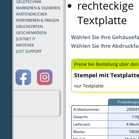
rechteckige
GELDTECHNIK
MARKIEREN & SIGNIEREN
KARTENDRUCKER
Textplatte
PERFORIEREN & PRÄGEN
DRUCKSORTEN
GESCHENKIDEEN
Wählen Sie Ihre Gehäusef
JUSTNET IT
Wählen Sie Ihre Abdruckfa
INFOTHEK
JUST SUPPORT
Preise bei Bestellung über den
Stempel mit Textplatt
nur Textplatte
Produkteige
Artikelnummer:
20094
Gewicht:
118
Lieferzeit:
4 Werk
Marke:
TROD