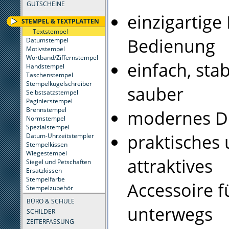
GUTSCHEINE
einzigartige
STEMPEL & TEXTPLATTEN
Textstempel
Bedienung
Datumstempel
Motivstempel
Wortband/Ziffernstempel
einfach, sta
Handstempel
Taschenstempel
Stempelkugelschreiber
sauber
Selbstsatzstempel
Paginierstempel
Brennstempel
modernes D
Normstempel
Spezialstempel
praktisches
Datum-Uhrzeitstempler
Stempelkissen
Wiegestempel
attraktives
Siegel und Petschaften
Ersatzkissen
Stempelfarbe
Accessoire f
Stempelzubehör
BÜRO & SCHULE
unterwegs
SCHILDER
ZEITERFASSUNG