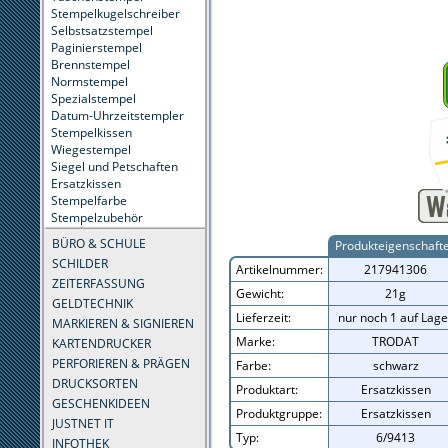
Stempelkugelschreiber
Selbstsatzstempel
Paginierstempel
Brennstempel
Normstempel
Spezialstempel
Datum-Uhrzeitstempler
Stempelkissen
Wiegestempel
Siegel und Petschaften
Ersatzkissen
Stempelfarbe
Stempelzubehör
BÜRO & SCHULE
Produkteigenschaft
SCHILDER
Artikelnummer:
217941306
ZEITERFASSUNG
Gewicht:
21g
GELDTECHNIK
Lieferzeit:
nur noch 1 auf Lage
MARKIEREN & SIGNIEREN
Marke:
TRODAT
KARTENDRUCKER
PERFORIEREN & PRÄGEN
Farbe:
schwarz
DRUCKSORTEN
Produktart:
Ersatzkissen
GESCHENKIDEEN
Produktgruppe:
Ersatzkissen
JUSTNET IT
Typ:
6/9413
INFOTHEK