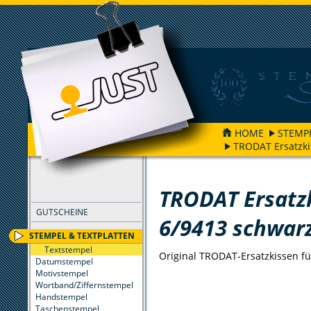
HOME
STEMP
TRODAT Ersatzki
FILTER
TRODAT Ersatzk
GUTSCHEINE
6/9413 schwar
STEMPEL & TEXTPLATTEN
Textstempel
Original TRODAT-Ersatzkissen fü
Datumstempel
Motivstempel
Wortband/Ziffernstempel
Handstempel
Taschenstempel