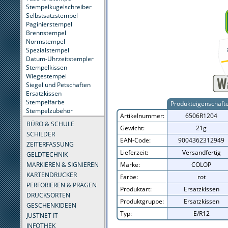
Stempelkugelschreiber
Selbstsatzstempel
Paginierstempel
Brennstempel
Normstempel
Spezialstempel
Datum-Uhrzeitstempler
Stempelkissen
Wiegestempel
Siegel und Petschaften
Ersatzkissen
Stempelfarbe
Produkteigenschaft
Stempelzubehör
Artikelnummer:
6506R1204
BÜRO & SCHULE
Gewicht:
21g
SCHILDER
EAN-Code:
9004362312949
ZEITERFASSUNG
Lieferzeit:
Versandfertig
GELDTECHNIK
MARKIEREN & SIGNIEREN
Marke:
COLOP
KARTENDRUCKER
Farbe:
rot
PERFORIEREN & PRÄGEN
Produktart:
Ersatzkissen
DRUCKSORTEN
Produktgruppe:
Ersatzkissen
GESCHENKIDEEN
Typ:
E/R12
JUSTNET IT
INFOTHEK