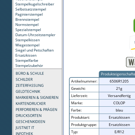
Stempelkugelschreiber
Selbstsatzstempel
Paginierstempel
Brennstempel
Normstempel
Spezialstempel
Datum-Uhrzeitstempler
Stempelkissen
Wiegestempel
Siegel und Petschaften
Ersatzkissen
Stempelfarbe
Stempelzubehör
BÜRO & SCHULE
Produkteigenschaft
SCHILDER
Artikelnummer:
6506R1205
ZEITERFASSUNG
Gewicht:
21g
GELDTECHNIK
Lieferzeit:
Versandfertig
MARKIEREN & SIGNIEREN
Marke:
COLOP
KARTENDRUCKER
PERFORIEREN & PRÄGEN
Farbe:
blau
DRUCKSORTEN
Produktart:
Ersatzkissen
GESCHENKIDEEN
Produktgruppe:
Ersatzkissen
JUSTNET IT
Typ:
E/R12
INFOTHEK