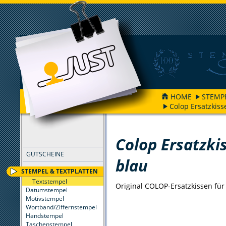
HOME
STEMP
Colop Ersatzkiss
FILTER
Colop Ersatzki
GUTSCHEINE
blau
STEMPEL & TEXTPLATTEN
Textstempel
Original COLOP-Ersatzkissen für 
Datumstempel
Motivstempel
Wortband/Ziffernstempel
Handstempel
Taschenstempel