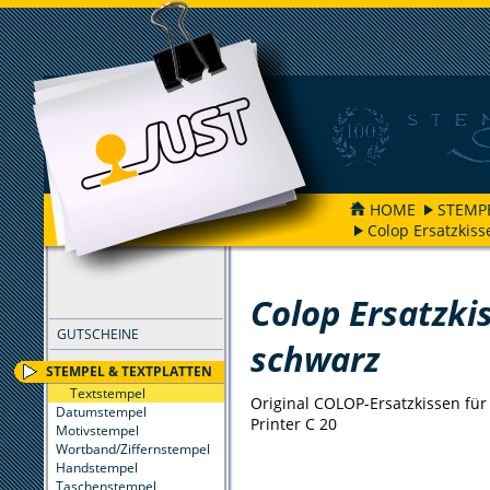
HOME
STEMP
Colop Ersatzkiss
FILTER
Colop Ersatzki
GUTSCHEINE
schwarz
STEMPEL & TEXTPLATTEN
Textstempel
Original COLOP-Ersatzkissen für 
Datumstempel
Printer C 20
Motivstempel
Wortband/Ziffernstempel
Handstempel
Taschenstempel