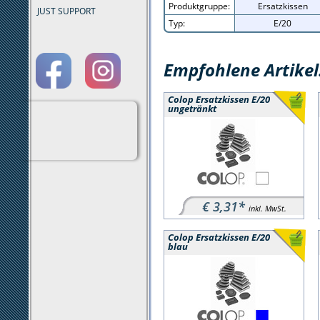
Produktgruppe:
Ersatzkissen
JUST SUPPORT
Typ:
E/20
Empfohlene Artikel
Colop Ersatzkissen E/20
ungetränkt
€ 3,31*
inkl. MwSt.
Colop Ersatzkissen E/20
blau