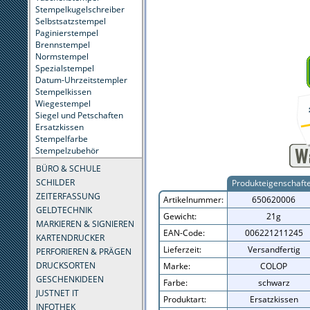
Stempelkugelschreiber
Selbstsatzstempel
Paginierstempel
Brennstempel
Normstempel
Spezialstempel
Datum-Uhrzeitstempler
Stempelkissen
Wiegestempel
Siegel und Petschaften
Ersatzkissen
Stempelfarbe
Stempelzubehör
BÜRO & SCHULE
SCHILDER
Produkteigenschaft
ZEITERFASSUNG
Artikelnummer:
650620006
GELDTECHNIK
Gewicht:
21g
MARKIEREN & SIGNIEREN
EAN-Code:
006221211245
KARTENDRUCKER
Lieferzeit:
Versandfertig
PERFORIEREN & PRÄGEN
DRUCKSORTEN
Marke:
COLOP
GESCHENKIDEEN
Farbe:
schwarz
JUSTNET IT
Produktart:
Ersatzkissen
INFOTHEK