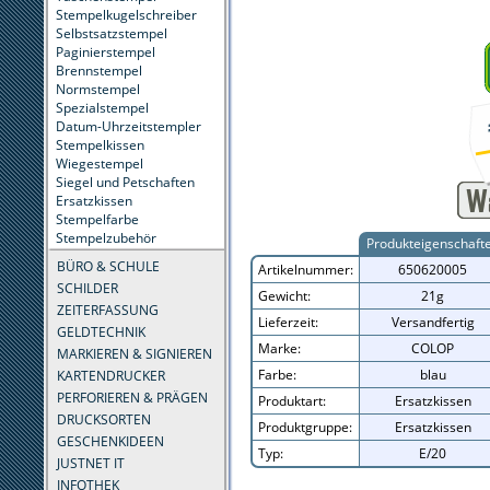
Stempelkugelschreiber
Selbstsatzstempel
Paginierstempel
Brennstempel
Normstempel
Spezialstempel
Datum-Uhrzeitstempler
Stempelkissen
Wiegestempel
Siegel und Petschaften
Ersatzkissen
Stempelfarbe
Stempelzubehör
Produkteigenschaft
BÜRO & SCHULE
Artikelnummer:
650620005
SCHILDER
Gewicht:
21g
ZEITERFASSUNG
Lieferzeit:
Versandfertig
GELDTECHNIK
Marke:
COLOP
MARKIEREN & SIGNIEREN
Farbe:
blau
KARTENDRUCKER
PERFORIEREN & PRÄGEN
Produktart:
Ersatzkissen
DRUCKSORTEN
Produktgruppe:
Ersatzkissen
GESCHENKIDEEN
Typ:
E/20
JUSTNET IT
INFOTHEK