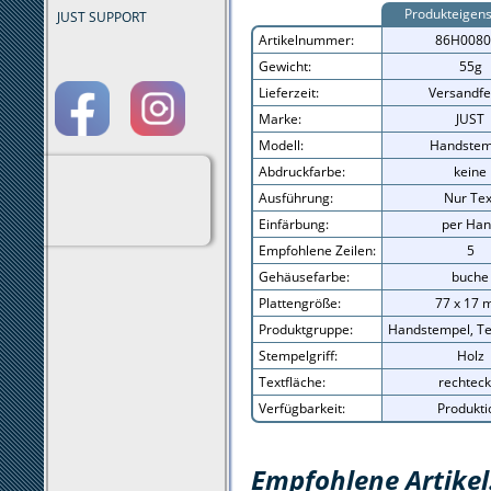
Produkteigens
JUST SUPPORT
Artikelnummer:
86H0080
Gewicht:
55g
Lieferzeit:
Versandfe
Marke:
JUST
Modell:
Handstem
Abdruckfarbe:
keine
Ausführung:
Nur Tex
Einfärbung:
per Ha
Empfohlene Zeilen:
5
Gehäusefarbe:
buche
Plattengröße:
77 x 17
Produktgruppe:
Handstempel, Te
Stempelgriff:
Holz
Textfläche:
rechteck
Verfügbarkeit:
Produkti
Empfohlene Artikel