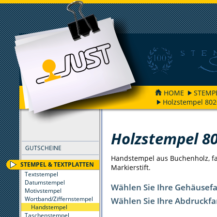
HOME
STEMP
Holzstempel 802
FILTER
Holzstempel 8
GUTSCHEINE
Handstempel aus Buchenholz, far
STEMPEL & TEXTPLATTEN
Markierstift.
Textstempel
Datumstempel
Wählen Sie Ihre Gehäusef
Motivstempel
Wortband/Ziffernstempel
Wählen Sie Ihre Abdruckfa
Handstempel
Taschenstempel