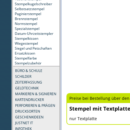
Stempelkugelschreiber
Selbstsatzstempel
Paginierstempel
Brennstempel
Normstempel
Spezialstempel
Datum-Uhrzeitstempler
Stempelkissen
Wiegestempel
Siegel und Petschaften
Ersatzkissen
Stempelfarbe
Stempelzubehör
BÜRO & SCHULE
SCHILDER
ZEITERFASSUNG
GELDTECHNIK
MARKIEREN & SIGNIEREN
Preise bei Bestellung über den
KARTENDRUCKER
PERFORIEREN & PRÄGEN
Stempel mit Textplatt
DRUCKSORTEN
GESCHENKIDEEN
nur Textplatte
JUSTNET IT
INFOTHEK