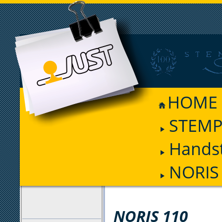
HOME
STEMP
Hands
NORIS 
FILTER
NORIS 110