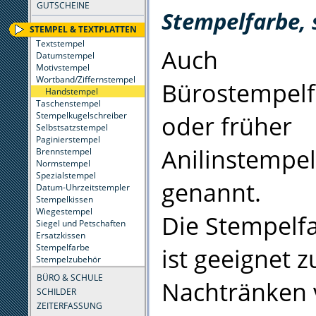
GUTSCHEINE
Stempelfarbe,
STEMPEL & TEXTPLATTEN
Textstempel
Auch
Datumstempel
Motivstempel
Wortband/Ziffernstempel
Bürostempelf
Handstempel
Taschenstempel
Stempelkugelschreiber
oder früher
Selbstsatzstempel
Paginierstempel
Anilinstempe
Brennstempel
Normstempel
Spezialstempel
genannt.
Datum-Uhrzeitstempler
Stempelkissen
Wiegestempel
Die Stempelf
Siegel und Petschaften
Ersatzkissen
Stempelfarbe
ist geeignet 
Stempelzubehör
BÜRO & SCHULE
Nachtränken
SCHILDER
ZEITERFASSUNG