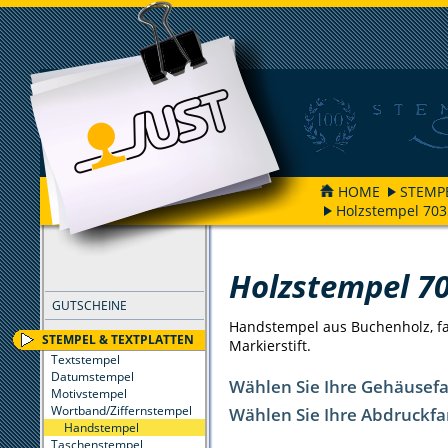
HOME
STEMP
Holzstempel 703
FILTER
Holzstempel 7
GUTSCHEINE
Handstempel aus Buchenholz, far
STEMPEL & TEXTPLATTEN
Markierstift.
Textstempel
Datumstempel
Wählen Sie Ihre Gehäusef
Motivstempel
Wortband/Ziffernstempel
Wählen Sie Ihre Abdruckfa
Handstempel
Taschenstempel