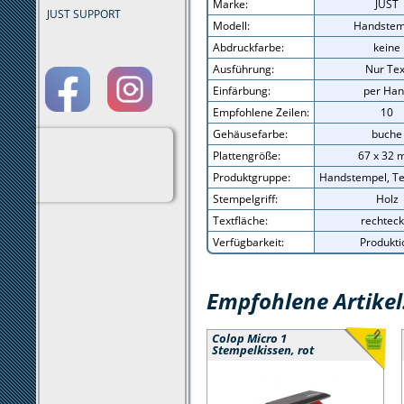
Marke:
JUST
JUST SUPPORT
Modell:
Handstem
Abdruckfarbe:
keine
Ausführung:
Nur Tex
Einfärbung:
per Ha
Empfohlene Zeilen:
10
Gehäusefarbe:
buche
Plattengröße:
67 x 32
Produktgruppe:
Handstempel, Te
Stempelgriff:
Holz
Textfläche:
rechteck
Verfügbarkeit:
Produkti
Empfohlene Artikel
Colop Micro 1
Stempelkissen, rot