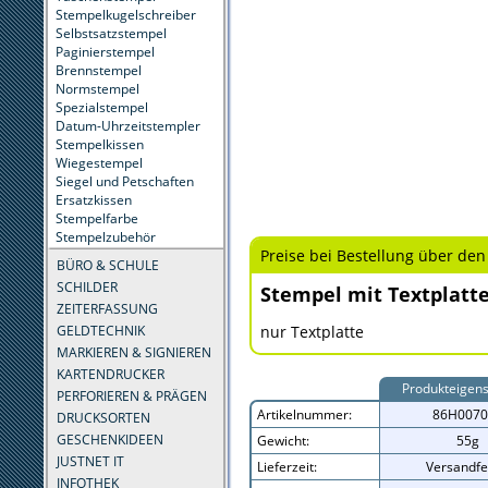
Stempelkugelschreiber
Selbstsatzstempel
Paginierstempel
Brennstempel
Normstempel
Spezialstempel
Datum-Uhrzeitstempler
Stempelkissen
Wiegestempel
Siegel und Petschaften
Ersatzkissen
Stempelfarbe
Stempelzubehör
Preise bei Bestellung über den
BÜRO & SCHULE
SCHILDER
Stempel mit Textplatt
ZEITERFASSUNG
GELDTECHNIK
nur Textplatte
MARKIEREN & SIGNIEREN
KARTENDRUCKER
Produkteigens
PERFORIEREN & PRÄGEN
Artikelnummer:
86H0070
DRUCKSORTEN
GESCHENKIDEEN
Gewicht:
55g
JUSTNET IT
Lieferzeit:
Versandfe
INFOTHEK