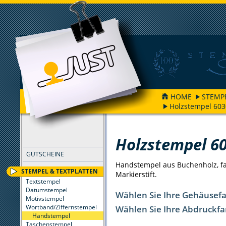
HOME
STEMP
Holzstempel 603
FILTER
Holzstempel 6
GUTSCHEINE
Handstempel aus Buchenholz, far
STEMPEL & TEXTPLATTEN
Markierstift.
Textstempel
Datumstempel
Wählen Sie Ihre Gehäusef
Motivstempel
Wortband/Ziffernstempel
Wählen Sie Ihre Abdruckfa
Handstempel
Taschenstempel