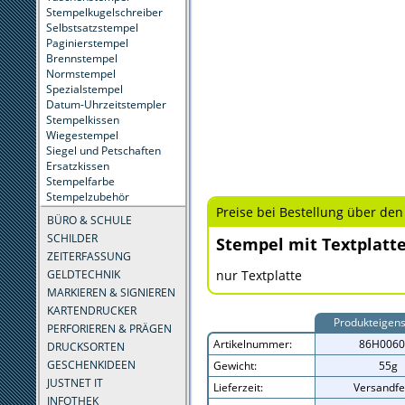
Stempelkugelschreiber
Selbstsatzstempel
Paginierstempel
Brennstempel
Normstempel
Spezialstempel
Datum-Uhrzeitstempler
Stempelkissen
Wiegestempel
Siegel und Petschaften
Ersatzkissen
Stempelfarbe
Stempelzubehör
Preise bei Bestellung über den
BÜRO & SCHULE
SCHILDER
Stempel mit Textplatt
ZEITERFASSUNG
GELDTECHNIK
nur Textplatte
MARKIEREN & SIGNIEREN
KARTENDRUCKER
Produkteigens
PERFORIEREN & PRÄGEN
Artikelnummer:
86H0060
DRUCKSORTEN
GESCHENKIDEEN
Gewicht:
55g
JUSTNET IT
Lieferzeit:
Versandfe
INFOTHEK