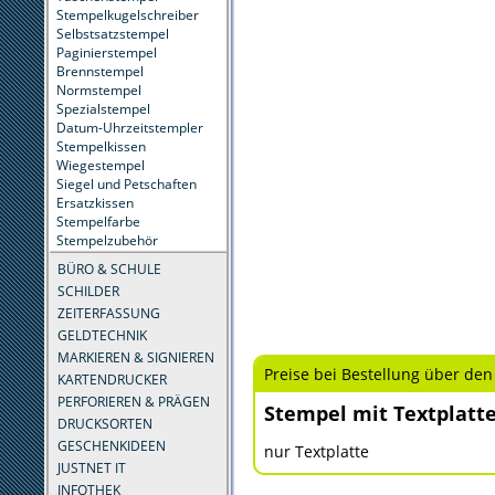
Stempelkugelschreiber
Selbstsatzstempel
Paginierstempel
Brennstempel
Normstempel
Spezialstempel
Datum-Uhrzeitstempler
Stempelkissen
Wiegestempel
Siegel und Petschaften
Ersatzkissen
Stempelfarbe
Stempelzubehör
BÜRO & SCHULE
SCHILDER
ZEITERFASSUNG
GELDTECHNIK
MARKIEREN & SIGNIEREN
Preise bei Bestellung über den
KARTENDRUCKER
PERFORIEREN & PRÄGEN
Stempel mit Textplatt
DRUCKSORTEN
GESCHENKIDEEN
nur Textplatte
JUSTNET IT
INFOTHEK