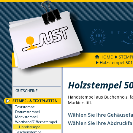
HOME
STEMP
Holzstempel 501
FILTER
Holzstempel 5
GUTSCHEINE
Handstempel aus Buchenholz, far
STEMPEL & TEXTPLATTEN
Markierstift.
Textstempel
Datumstempel
Wählen Sie Ihre Gehäusef
Motivstempel
Wortband/Ziffernstempel
Wählen Sie Ihre Abdruckfa
Handstempel
Taschenstempel