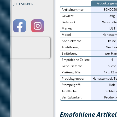
Produkteigens
JUST SUPPORT
Artikelnummer:
86H0050
Gewicht:
55g
Lieferzeit:
Versandfe
Marke:
JUST
Modell:
Handstem
Abdruckfarbe:
keine
Ausführung:
Nur Tex
Einfärbung:
per Ha
Empfohlene Zeilen:
4
Gehäusefarbe:
buche
Plattengröße:
47 x 12
Produktgruppe:
Handstempel, Te
Stempelgriff:
Holz
Textfläche:
rechteck
Verfügbarkeit:
Produkti
Empfohlene Artikel