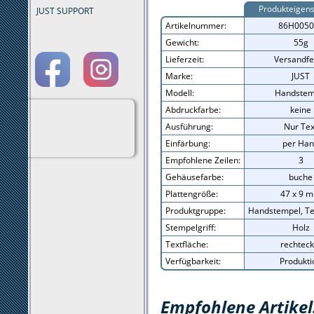
Produkteigens
JUST SUPPORT
Artikelnummer:
86H0050
Gewicht:
55g
Lieferzeit:
Versandfe
Marke:
JUST
Modell:
Handstem
Abdruckfarbe:
keine
Ausführung:
Nur Tex
Einfärbung:
per Ha
Empfohlene Zeilen:
3
Gehäusefarbe:
buche
Plattengröße:
47 x 9 
Produktgruppe:
Handstempel, Te
Stempelgriff:
Holz
Textfläche:
rechteck
Verfügbarkeit:
Produkti
Empfohlene Artikel