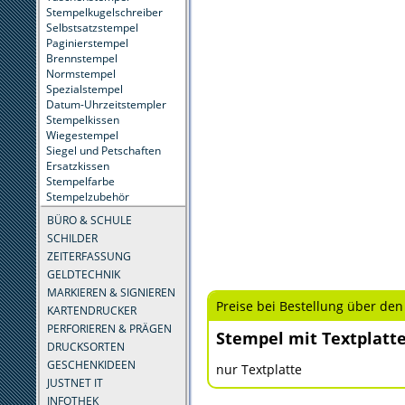
Stempelkugelschreiber
Selbstsatzstempel
Paginierstempel
Brennstempel
Normstempel
Spezialstempel
Datum-Uhrzeitstempler
Stempelkissen
Wiegestempel
Siegel und Petschaften
Ersatzkissen
Stempelfarbe
Stempelzubehör
BÜRO & SCHULE
SCHILDER
ZEITERFASSUNG
GELDTECHNIK
MARKIEREN & SIGNIEREN
Preise bei Bestellung über den
KARTENDRUCKER
PERFORIEREN & PRÄGEN
Stempel mit Textplatt
DRUCKSORTEN
GESCHENKIDEEN
nur Textplatte
JUSTNET IT
INFOTHEK