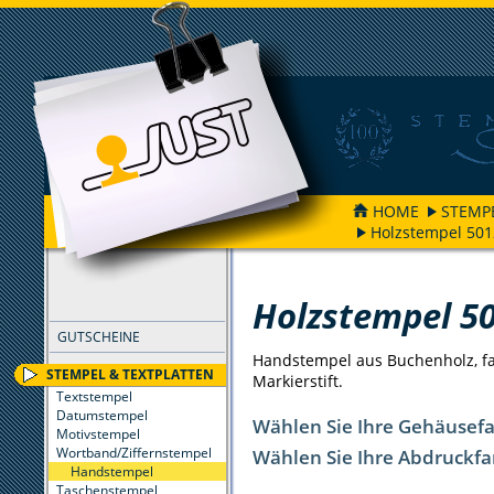
HOME
STEMP
Holzstempel 501
FILTER
Holzstempel 5
GUTSCHEINE
Handstempel aus Buchenholz, far
STEMPEL & TEXTPLATTEN
Markierstift.
Textstempel
Datumstempel
Wählen Sie Ihre Gehäusef
Motivstempel
Wortband/Ziffernstempel
Wählen Sie Ihre Abdruckfa
Handstempel
Taschenstempel