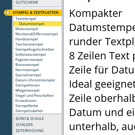
GUTSCHEINE
Kompakter
STEMPEL & TEXTPLATTEN
Textstempel
Datumstempe
Datumstempel
Motivstempel
Wortband/Ziffernstempel
runder Textpl
Handstempel
Taschenstempel
Stempelkugelschreiber
8 Zeilen Text 
Selbstsatzstempel
Paginierstempel
Brennstempel
Zeile für Dat
Normstempel
Spezialstempel
Ideal geeignet
Datum-Uhrzeitstempler
Stempelkissen
Wiegestempel
Zeile oberha
Siegel und Petschaften
Ersatzkissen
Stempelfarbe
Datum und ei
Stempelzubehör
BÜRO & SCHULE
unterhalb, au
SCHILDER
ZEITERFASSUNG