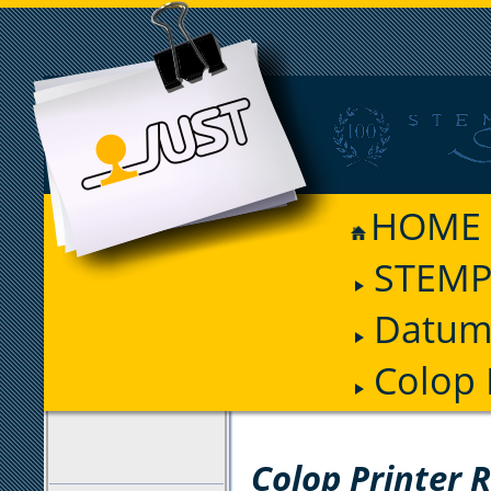
HOME
STEMP
Datum
Colop 
FILTER
Colop Printer 