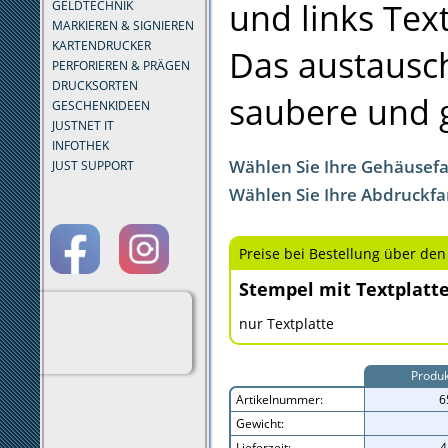
und links Tex
GELDTECHNIK
MARKIEREN & SIGNIEREN
KARTENDRUCKER
Das austausch
PERFORIEREN & PRÄGEN
DRUCKSORTEN
saubere und 
GESCHENKIDEEN
JUSTNET IT
INFOTHEK
Wählen Sie Ihre Gehäusef
JUST SUPPORT
Wählen Sie Ihre Abdruckfa
Preise bei Bestellung über den
Stempel mit Textplatt
nur Textplatte
Produk
Artikelnummer:
6
Gewicht:
Lieferzeit:
4