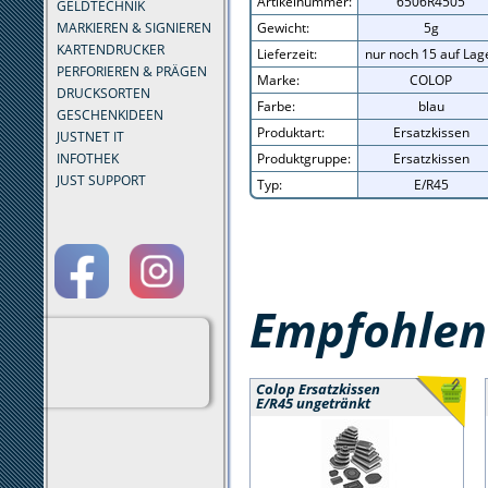
Artikelnummer:
6506R4505
GELDTECHNIK
MARKIEREN & SIGNIEREN
Gewicht:
5g
KARTENDRUCKER
Lieferzeit:
nur noch 15 auf Lag
PERFORIEREN & PRÄGEN
Marke:
COLOP
DRUCKSORTEN
Farbe:
blau
GESCHENKIDEEN
Produktart:
Ersatzkissen
JUSTNET IT
INFOTHEK
Produktgruppe:
Ersatzkissen
JUST SUPPORT
Typ:
E/R45
Empfohlene
Colop Ersatzkissen
E/R45 ungetränkt