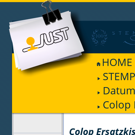
HOME
STEMP
Datum
Colop 
FILTER
Colop Ersatzki