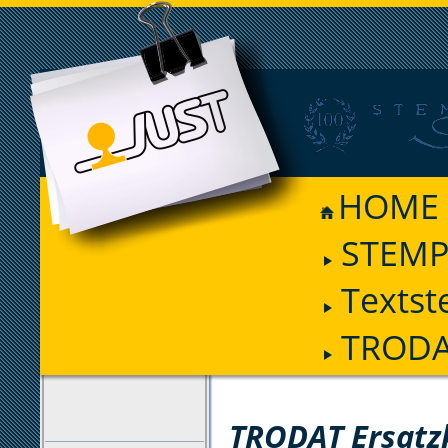
HOME
STEMP
Textst
TRODAT
FILTER
TRODAT Ersatz