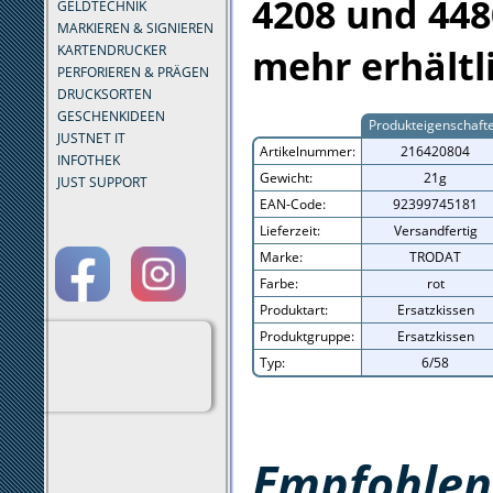
4208 und 448
GELDTECHNIK
MARKIEREN & SIGNIEREN
mehr erhältl
KARTENDRUCKER
PERFORIEREN & PRÄGEN
DRUCKSORTEN
GESCHENKIDEEN
Produkteigenschaft
JUSTNET IT
Artikelnummer:
216420804
INFOTHEK
Gewicht:
21g
JUST SUPPORT
EAN-Code:
92399745181
Lieferzeit:
Versandfertig
Marke:
TRODAT
Farbe:
rot
Produktart:
Ersatzkissen
Produktgruppe:
Ersatzkissen
Typ:
6/58
Empfohlene