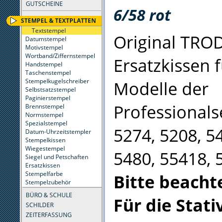
GUTSCHEINE
6/58 rot
STEMPEL & TEXTPLATTEN
Textstempel
Original TRO
Datumstempel
Motivstempel
Wortband/Ziffernstempel
Ersatzkissen f
Handstempel
Taschenstempel
Stempelkugelschreiber
Modelle der
Selbstsatzstempel
Paginierstempel
Professionals
Brennstempel
Normstempel
Spezialstempel
5274, 5208, 5
Datum-Uhrzeitstempler
Stempelkissen
Wiegestempel
5480, 55418, 
Siegel und Petschaften
Ersatzkissen
Stempelfarbe
Bitte beachte
Stempelzubehör
BÜRO & SCHULE
Für die Stati
SCHILDER
ZEITERFASSUNG