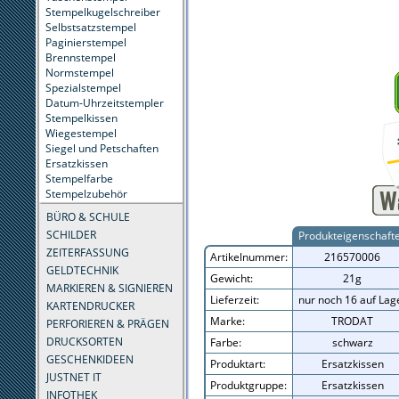
Stempelkugelschreiber
Selbstsatzstempel
Paginierstempel
Brennstempel
Normstempel
Spezialstempel
Datum-Uhrzeitstempler
Stempelkissen
Wiegestempel
Siegel und Petschaften
Ersatzkissen
Stempelfarbe
Stempelzubehör
BÜRO & SCHULE
SCHILDER
Produkteigenschaft
ZEITERFASSUNG
Artikelnummer:
216570006
GELDTECHNIK
Gewicht:
21g
MARKIEREN & SIGNIEREN
Lieferzeit:
nur noch 16 auf Lag
KARTENDRUCKER
Marke:
TRODAT
PERFORIEREN & PRÄGEN
DRUCKSORTEN
Farbe:
schwarz
GESCHENKIDEEN
Produktart:
Ersatzkissen
JUSTNET IT
Produktgruppe:
Ersatzkissen
INFOTHEK