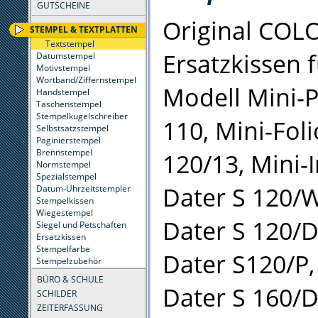
GUTSCHEINE
Original COL
STEMPEL & TEXTPLATTEN
Textstempel
Ersatzkissen 
Datumstempel
Motivstempel
Wortband/Ziffernstempel
Modell Mini-P
Handstempel
Taschenstempel
Stempelkugelschreiber
110, Mini-Foli
Selbstsatzstempel
Paginierstempel
Brennstempel
120/13, Mini-I
Normstempel
Spezialstempel
Dater S 120/W
Datum-Uhrzeitstempler
Stempelkissen
Wiegestempel
Dater S 120/D
Siegel und Petschaften
Ersatzkissen
Stempelfarbe
Dater S120/P,
Stempelzubehör
BÜRO & SCHULE
Dater S 160/
SCHILDER
ZEITERFASSUNG