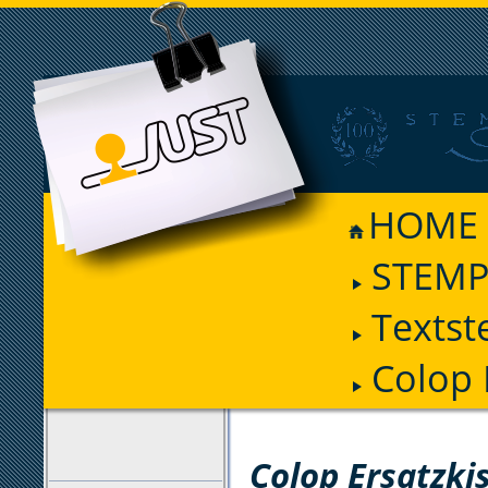
HOME
STEMP
Textst
Colop 
FILTER
Colop Ersatzki