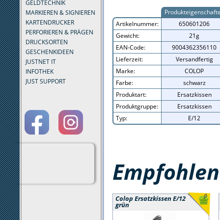
GELDTECHNIK
Produkteigenschaft
MARKIEREN & SIGNIEREN
KARTENDRUCKER
Artikelnummer:
650601206
PERFORIEREN & PRÄGEN
Gewicht:
21g
DRUCKSORTEN
EAN-Code:
9004362356110
GESCHENKIDEEN
Lieferzeit:
Versandfertig
JUSTNET IT
Marke:
COLOP
INFOTHEK
JUST SUPPORT
Farbe:
schwarz
Produktart:
Ersatzkissen
Produktgruppe:
Ersatzkissen
Typ:
E/12
Empfohlene
Colop Ersatzkissen E/12
grün