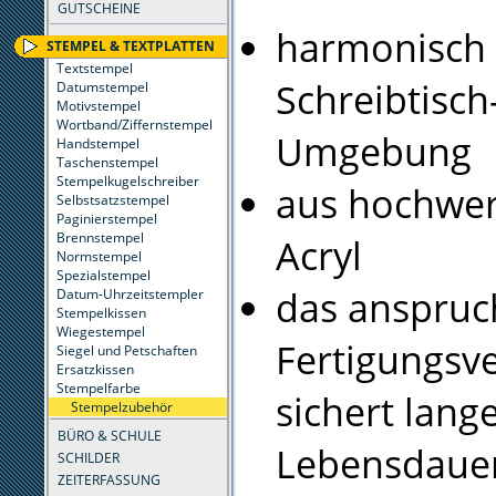
GUTSCHEINE
harmonisch 
STEMPEL & TEXTPLATTEN
Textstempel
Schreibtisch
Datumstempel
Motivstempel
Wortband/Ziffernstempel
Umgebung
Handstempel
Taschenstempel
Stempelkugelschreiber
aus hochwe
Selbstsatzstempel
Paginierstempel
Brennstempel
Acryl
Normstempel
Spezialstempel
das anspruc
Datum-Uhrzeitstempler
Stempelkissen
Wiegestempel
Fertigungsv
Siegel und Petschaften
Ersatzkissen
Stempelfarbe
sichert lang
Stempelzubehör
BÜRO & SCHULE
Lebensdauer 
SCHILDER
ZEITERFASSUNG