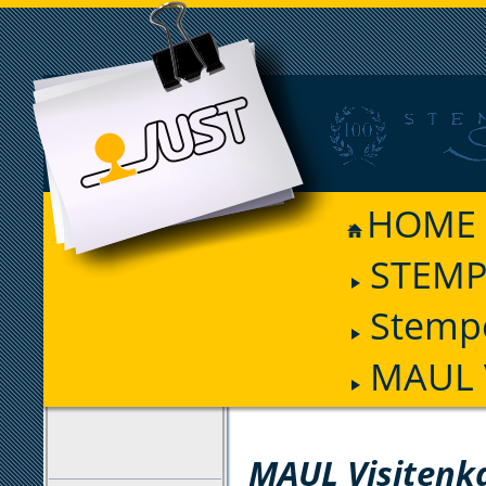
HOME
STEMP
Stemp
MAUL V
FILTER
MAUL Visitenka