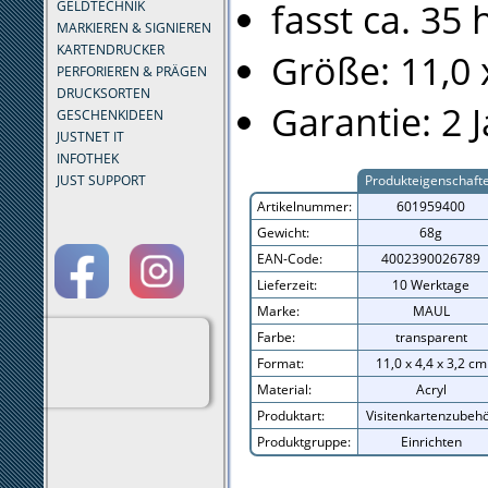
fasst ca. 35
GELDTECHNIK
MARKIEREN & SIGNIEREN
KARTENDRUCKER
Größe: 11,0 
PERFORIEREN & PRÄGEN
DRUCKSORTEN
Garantie: 2 
GESCHENKIDEEN
JUSTNET IT
INFOTHEK
JUST SUPPORT
Produkteigenschaft
Artikelnummer:
601959400
Gewicht:
68g
EAN-Code:
4002390026789
Lieferzeit:
10 Werktage
Marke:
MAUL
Farbe:
transparent
Format:
11,0 x 4,4 x 3,2 cm
Material:
Acryl
Produktart:
Visitenkartenzubeh
Produktgruppe:
Einrichten