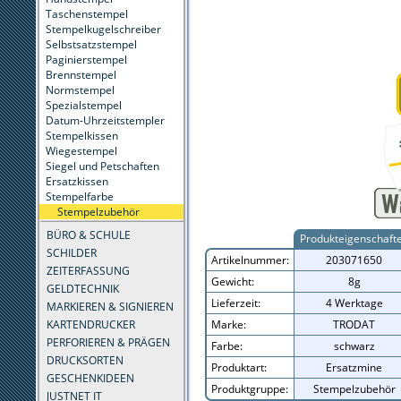
Taschenstempel
Stempelkugelschreiber
Selbstsatzstempel
Paginierstempel
Brennstempel
Normstempel
Spezialstempel
Datum-Uhrzeitstempler
Stempelkissen
Wiegestempel
Siegel und Petschaften
Ersatzkissen
Stempelfarbe
Stempelzubehör
BÜRO & SCHULE
Produkteigenschaft
SCHILDER
Artikelnummer:
203071650
ZEITERFASSUNG
Gewicht:
8g
GELDTECHNIK
Lieferzeit:
4 Werktage
MARKIEREN & SIGNIEREN
KARTENDRUCKER
Marke:
TRODAT
PERFORIEREN & PRÄGEN
Farbe:
schwarz
DRUCKSORTEN
Produktart:
Ersatzmine
GESCHENKIDEEN
Produktgruppe:
Stempelzubehör
JUSTNET IT