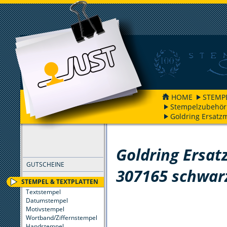
HOME
STEMP
Stempelzubehör
Goldring Ersatz
FILTER
Goldring Ersat
GUTSCHEINE
307165 schwar
STEMPEL & TEXTPLATTEN
Textstempel
Datumstempel
Motivstempel
Wortband/Ziffernstempel
Handstempel