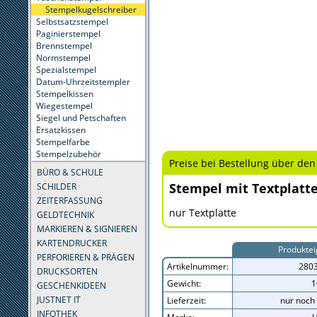
Stempelkugelschreiber
Selbstsatzstempel
Paginierstempel
Brennstempel
Normstempel
Spezialstempel
Datum-Uhrzeitstempler
Stempelkissen
Wiegestempel
Siegel und Petschaften
Ersatzkissen
Stempelfarbe
Stempelzubehör
Preise bei Bestellung über den
BÜRO & SCHULE
Stempel mit Textplatt
SCHILDER
ZEITERFASSUNG
nur Textplatte
GELDTECHNIK
MARKIEREN & SIGNIEREN
KARTENDRUCKER
Produktei
PERFORIEREN & PRÄGEN
Artikelnummer:
280
DRUCKSORTEN
Gewicht:
1
GESCHENKIDEEN
JUSTNET IT
Lieferzeit:
nur noch 
INFOTHEK