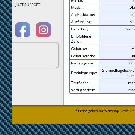
Marke:
H
JUST SUPPORT
Modell:
Dia
Abdruckfarbe:
sc
Ausführung:
Nur
Einfärbung:
Selbs
Empfohlene
Zeilen:
Gehäuse:
Me
Gehäusefarbe:
n
Plattengröße:
33 
Stempelkugelschrei
Produktgruppe:
Text
Textfläche:
rech
Verfügbarkeit:
Prod
* Preise gelten für Webshop-Bestellun