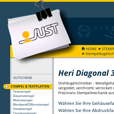
HOME
STEMP
Stempelkugelsch
FILTER
Heri Diagonal 
GUTSCHEINE
Drehkugelschreiber - Metallgeh
STEMPEL & TEXTPLATTEN
vergoldet, verchromt, vernickelt 
Textstempel
Präzisions-Stempelmechanik aus
Datumstempel
Motivstempel
Wählen Sie Ihre Gehäusef
Wortband/Ziffernstempel
Handstempel
Wählen Sie Ihre Abdruckfa
Taschenstempel