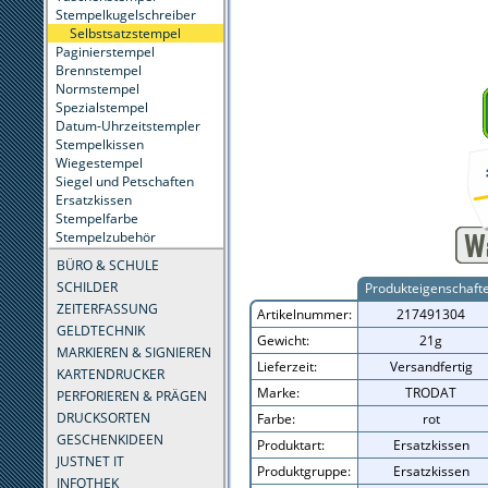
Stempelkugelschreiber
Selbstsatzstempel
Paginierstempel
Brennstempel
Normstempel
Spezialstempel
Datum-Uhrzeitstempler
Stempelkissen
Wiegestempel
Siegel und Petschaften
Ersatzkissen
Stempelfarbe
Stempelzubehör
BÜRO & SCHULE
SCHILDER
Produkteigenschaft
ZEITERFASSUNG
Artikelnummer:
217491304
GELDTECHNIK
Gewicht:
21g
MARKIEREN & SIGNIEREN
Lieferzeit:
Versandfertig
KARTENDRUCKER
Marke:
TRODAT
PERFORIEREN & PRÄGEN
DRUCKSORTEN
Farbe:
rot
GESCHENKIDEEN
Produktart:
Ersatzkissen
JUSTNET IT
Produktgruppe:
Ersatzkissen
INFOTHEK