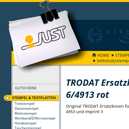
HOME
STEMP
Selbstsatzstemp
FILTER
TRODAT Ersatz
GUTSCHEINE
6/4913 rot
STEMPEL & TEXTPLATTEN
Textstempel
Original TRODAT-Ersatzkissen für
Datumstempel
4953 und Imprint 3
Motivstempel
Wortband/Ziffernstempel
Handstempel
Taschenstempel