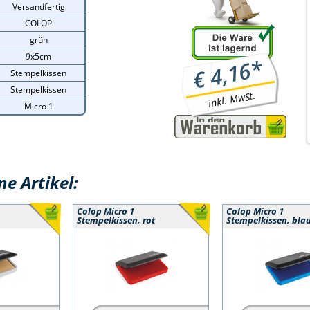
Versandfertig
COLOP
grün
9x5cm
*
4,16
€
Stempelkissen
Stempelkissen
inkl. MwSt.
Micro 1
e Artikel:
Colop Micro 1
Colop Micro 1
Stempelkissen, rot
Stempelkissen, bla