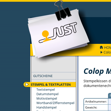
HO
Colo
FILTER
Colop M
GUTSCHEINE
Stempelkissen d
STEMPEL & TEXTPLATTEN
dokumentenecht
Textstempel
Datumstempel
Motivstempel
Artikelnummer:
Wortband/Ziffernstempel
Handstempel
Gewicht: