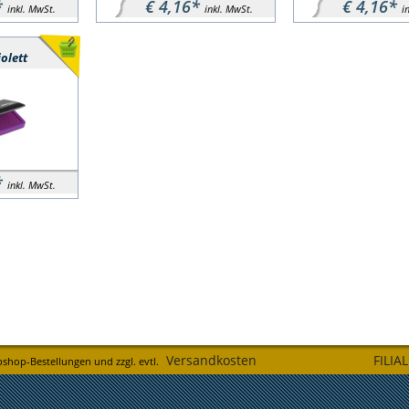
*
€ 4,16*
€ 4,16*
inkl. MwSt.
inkl. MwSt.
i
olett
*
inkl. MwSt.
Versandkosten
FILIA
bshop-Bestellungen und zzgl. evtl.