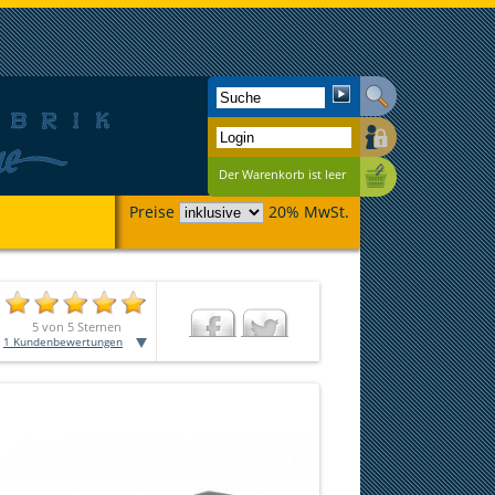
Der Warenkorb ist leer
Preise
20% MwSt.
5
von
5
Sternen
1
Kundenbewertungen