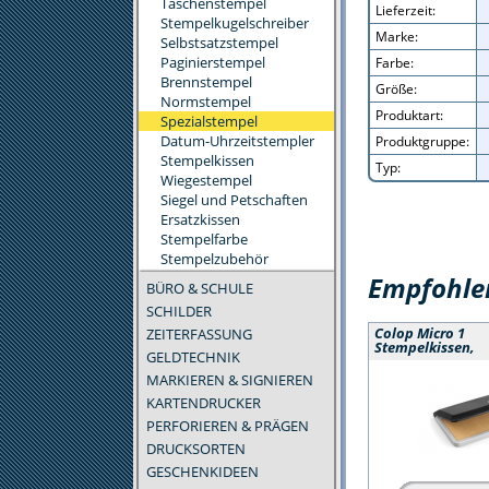
Taschenstempel
Lieferzeit:
Stempelkugelschreiber
Marke:
Selbstsatzstempel
Paginierstempel
Farbe:
Brennstempel
Größe:
Normstempel
Produktart:
Spezialstempel
Datum-Uhrzeitstempler
Produktgruppe:
Stempelkissen
Typ:
Wiegestempel
Siegel und Petschaften
Ersatzkissen
Stempelfarbe
Stempelzubehör
Empfohlen
BÜRO & SCHULE
SCHILDER
ZEITERFASSUNG
Colop Micro 1
Stempelkissen,
GELDTECHNIK
MARKIEREN & SIGNIEREN
KARTENDRUCKER
PERFORIEREN & PRÄGEN
DRUCKSORTEN
GESCHENKIDEEN