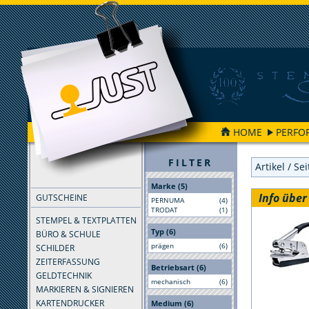
HOME
PERFO
FILTER
Artikel / Se
Marke (5)
Info übe
GUTSCHEINE
PERNUMA
(4)
TRODAT
(1)
STEMPEL & TEXTPLATTEN
Typ (6)
BÜRO & SCHULE
prägen
(6)
SCHILDER
ZEITERFASSUNG
Betriebsart (6)
GELDTECHNIK
mechanisch
(6)
MARKIEREN & SIGNIEREN
KARTENDRUCKER
Medium (6)