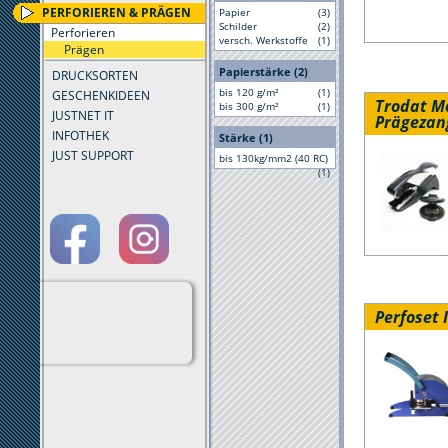
PERFORIEREN & PRÄGEN
Papier
(3)
Schilder
(2)
Perforieren
versch. Werkstoffe
(1)
Prägen
Papierstärke (2)
DRUCKSORTEN
bis 120 g/m²
(1)
GESCHENKIDEEN
Trodat 
bis 300 g/m²
(1)
JUSTNET IT
Prägezan
INFOTHEK
Stärke (1)
JUST SUPPORT
bis 130kg/mm2 (40 RC)
(1)
Perfoset I