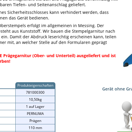
lbaren Tiefen- und Seitenanschlag geliefert.
nes Sicherheitsschlosses kann verhindert werden, dass
nen das Gerät bedienen.
Oberstempels erfolgt im allgemeinen in Messing. Der
steht aus Kunststoff. Wir bauen die Stempelgarnitur nach
in. Damit der Abdruck leserichtig erscheinen kann, teilen
mer mit, an welcher Stelle auf den Formularen geprägt
 Prägegarnitur (Ober- und Unterteil) au
sgeliefert und ist
rben!
Produkteigenschaften
Gerät ohne Gr
781000300
10,50kg
1 auf Lager
PERNUMA
Prägen
110 mm