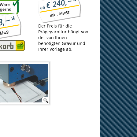
*
−−
€ 240,
ab
inkl. MwSt.
*
−−
8,
Der Preis für die
 MwSt.
Prägegarnitur hängt von
der von Ihnen
benötigten Gravur und
Ihrer Vorlage ab.