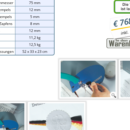
chmesser
75 mm
tempels
12 mm
tempels
5 mm
€ 76
Zapfens
8 mm
inkl.
s
12 mm
11,2 kg
12,5 kg
ssungen
52 x 33 x 23 cm