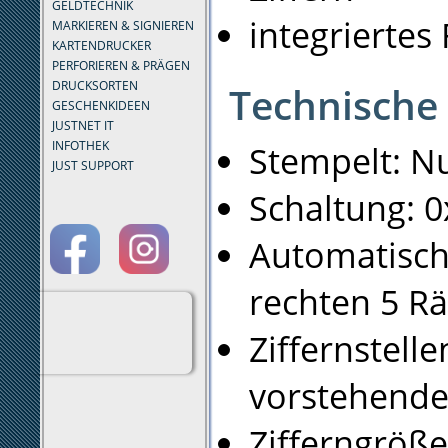
GELDTECHNIK
integriertes
MARKIEREN & SIGNIEREN
KARTENDRUCKER
PERFORIEREN & PRÄGEN
DRUCKSORTEN
Technische
GESCHENKIDEEN
JUSTNET IT
INFOTHEK
Stempelt: 
JUST SUPPORT
Schaltung: 0
Automatisch
rechten 5 R
Ziffernstell
vorstehende
Zifferngröß