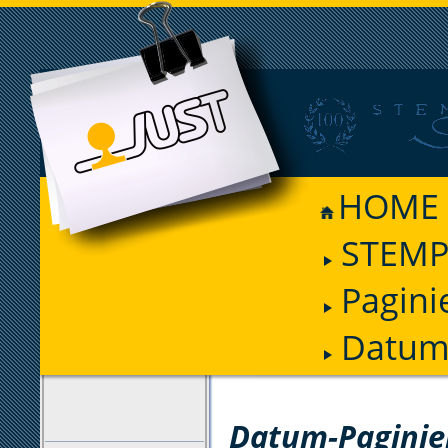
HOME
STEMP
Pagini
Datum-
FILTER
Datum-Paginie