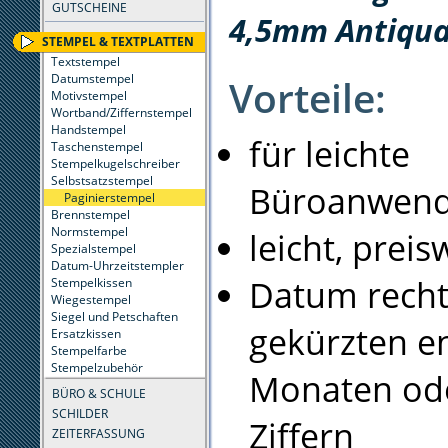
GUTSCHEINE
4,5mm Antiqua
STEMPEL & TEXTPLATTEN
Textstempel
Datumstempel
Vorteile:
Motivstempel
Wortband/Ziffernstempel
Handstempel
für leichte
Taschenstempel
Stempelkugelschreiber
Selbstsatzstempel
Büroanwen
Paginierstempel
Brennstempel
Normstempel
leicht, preis
Spezialstempel
Datum-Uhrzeitstempler
Datum recht
Stempelkissen
Wiegestempel
Siegel und Petschaften
gekürzten e
Ersatzkissen
Stempelfarbe
Stempelzubehör
Monaten ode
BÜRO & SCHULE
SCHILDER
Ziffern
ZEITERFASSUNG