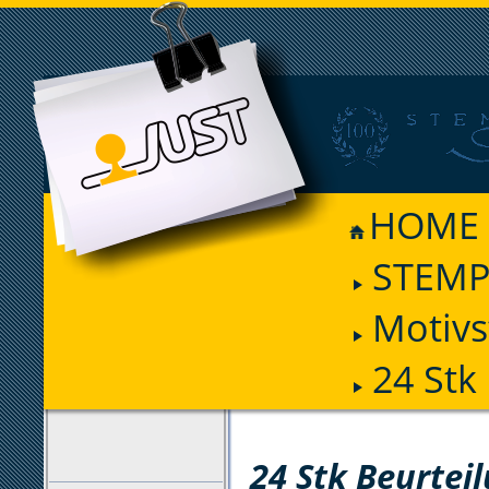
HOME
STEMP
Motiv
24 Stk
FILTER
24 Stk Beurtei