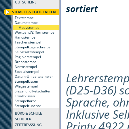
GUTSCHEINE
sortiert
STEMPEL & TEXTPLATTEN
Textstempel
Datumstempel
Motivstempel
Wortband/Ziffernstempel
Handstempel
Taschenstempel
Stempelkugelschreiber
Selbstsatzstempel
Paginierstempel
Brennstempel
Normstempel
Spezialstempel
Lehrerstemp
Datum-Uhrzeitstempler
Stempelkissen
(D25-D36) so
Wiegestempel
Siegel und Petschaften
Ersatzkissen
Sprache, oh
Stempelfarbe
Stempelzubehör
Inklusive Se
BÜRO & SCHULE
SCHILDER
Printy 4922
ZEITERFASSUNG