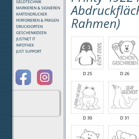
GELDTECHNIK
Abdruckfläc
MARKIEREN & SIGNIEREN
KARTENDRUCKER
Rahmen)
PERFORIEREN & PRÄGEN
DRUCKSORTEN
GESCHENKIDEEN
JUSTNET IT
INFOTHEK
JUST SUPPORT
D 25
D 26
D 30
D 31