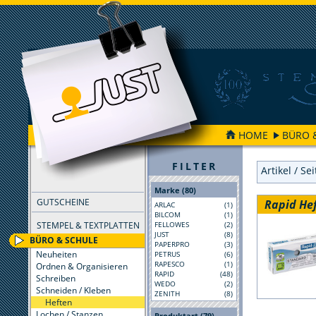
HOME
BÜRO 
FILTER
Artikel / Se
Marke (80)
GUTSCHEINE
Rapid He
ARLAC
(1)
BILCOM
(1)
STEMPEL & TEXTPLATTEN
FELLOWES
(2)
JUST
(8)
BÜRO & SCHULE
PAPERPRO
(3)
Neuheiten
PETRUS
(6)
RAPESCO
(1)
Ordnen & Organisieren
RAPID
(48)
Schreiben
WEDO
(2)
Schneiden / Kleben
ZENITH
(8)
Heften
Lochen / Stanzen
Produktart (79)