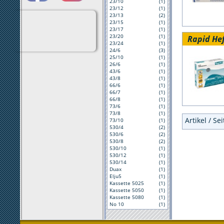
23/10
(1)
23/12
(1)
23/13
(2)
23/15
(1)
23/17
(1)
23/20
(1)
Rapid He
23/24
(1)
24/6
(3)
25/10
(1)
26/6
(1)
43/6
(1)
43/8
(1)
66/6
(1)
66/7
(1)
66/8
(1)
73/6
(1)
73/8
(1)
Artikel / Se
73/10
(1)
530/4
(2)
530/6
(2)
530/8
(2)
530/10
(1)
530/12
(1)
530/14
(1)
Duax
(1)
Elju5
(1)
Kassette 5025
(1)
Kassette 5050
(1)
Kassette 5080
(1)
No 10
(1)