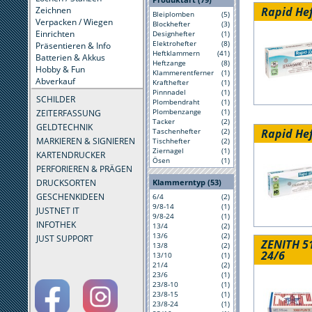
Rapid He
Zeichnen
Bleiplomben
(5)
Verpacken / Wiegen
Blockhefter
(3)
Einrichten
Designhefter
(1)
Elektrohefter
(8)
Präsentieren & Info
Heftklammern
(41)
Batterien & Akkus
Heftzange
(8)
Hobby & Fun
Klammerentferner
(1)
Abverkauf
Krafthefter
(1)
Pinnnadel
(1)
SCHILDER
Plombendraht
(1)
Plombenzange
(1)
ZEITERFASSUNG
Tacker
(2)
GELDTECHNIK
Rapid He
Taschenhefter
(2)
MARKIEREN & SIGNIEREN
Tischhefter
(2)
Ziernagel
(1)
KARTENDRUCKER
Ösen
(1)
PERFORIEREN & PRÄGEN
DRUCKSORTEN
Klammerntyp (53)
GESCHENKIDEEN
6/4
(2)
9/8-14
(1)
JUSTNET IT
9/8-24
(1)
INFOTHEK
13/4
(2)
13/6
(2)
JUST SUPPORT
ZENITH 5
13/8
(2)
24/6
13/10
(1)
21/4
(2)
23/6
(1)
23/8-10
(1)
23/8-15
(1)
23/8-24
(1)