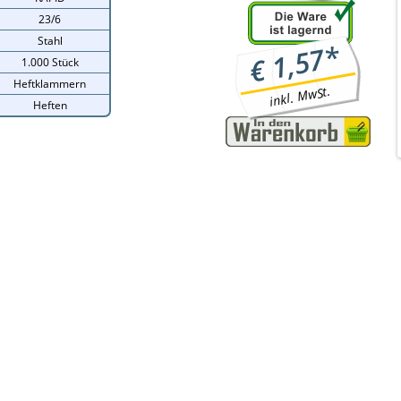
23/6
Stahl
*
1,57
€
1.000 Stück
Heftklammern
inkl. MwSt.
Heften