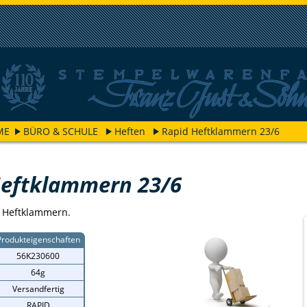
ME
BÜRO & SCHULE
Heften
Rapid Heftklammern 23/6
Heftklammern 23/6
e Heftklammern.
Produkteigenschaften
56K230600
64g
Versandfertig
RAPID