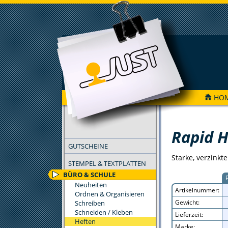
HO
FILTER
Rapid 
GUTSCHEINE
Starke, verzinkt
STEMPEL & TEXTPLATTEN
BÜRO & SCHULE
Neuheiten
Artikelnummer:
Ordnen & Organisieren
Gewicht:
Schreiben
Schneiden / Kleben
Lieferzeit:
Heften
Marke: