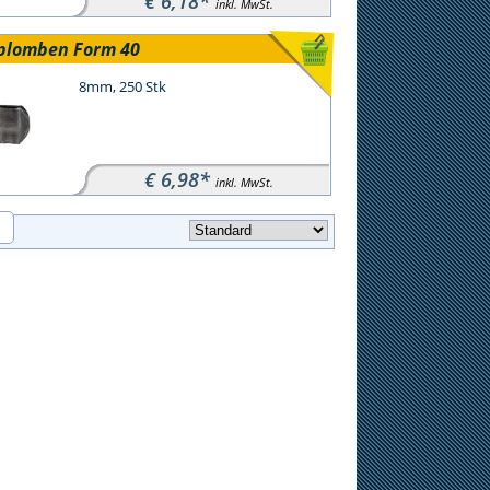
€ 6,18*
inkl. MwSt.
iplomben Form 40
8mm, 250 Stk
€ 6,98*
inkl. MwSt.