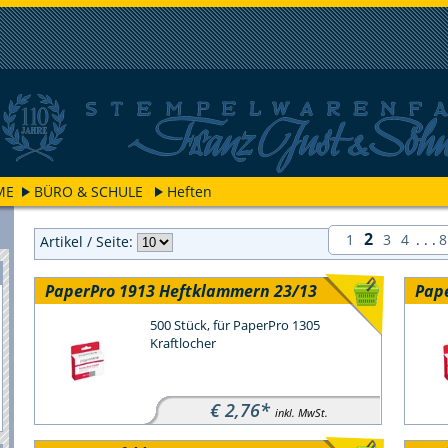
ME
BÜRO & SCHULE
Heften
2
1
3
4
. . .
8
Artikel / Seite:
PaperPro 1913 Heftklammern 23/13
Pap
500 Stück, für PaperPro 1305
Kraftlocher
€ 2,76*
inkl. MwSt.