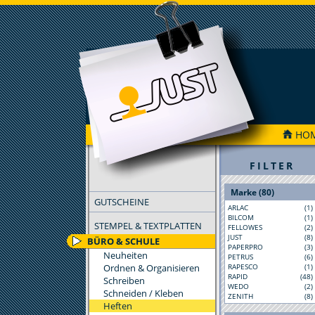
HO
FILTER
Marke (80)
GUTSCHEINE
ARLAC
(1)
BILCOM
(1)
STEMPEL & TEXTPLATTEN
FELLOWES
(2)
JUST
(8)
BÜRO & SCHULE
PAPERPRO
(3)
Neuheiten
PETRUS
(6)
Ordnen & Organisieren
RAPESCO
(1)
RAPID
(48)
Schreiben
WEDO
(2)
Schneiden / Kleben
ZENITH
(8)
Heften