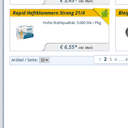
€ 5,45*
inkl. MwSt.
Rapid Heftklammern Strong 21/4
Ble
Hohe Stahlqualität, 5.000 Stk / Pkg
€ 6,55*
inkl. MwSt.
2
1
3
4
. . .
8
Artikel / Seite: