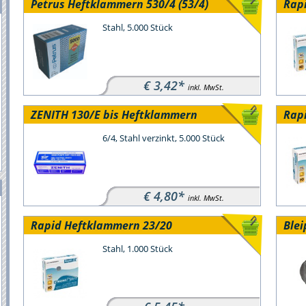
Petrus Heftklammern 530/4 (53/4)
Rap
Stahl, 5.000 Stück
€ 3,42*
inkl. MwSt.
ZENITH 130/E bis Heftklammern
Rap
6/4, Stahl verzinkt, 5.000 Stück
€ 4,80*
inkl. MwSt.
Rapid Heftklammern 23/20
Ble
Stahl, 1.000 Stück