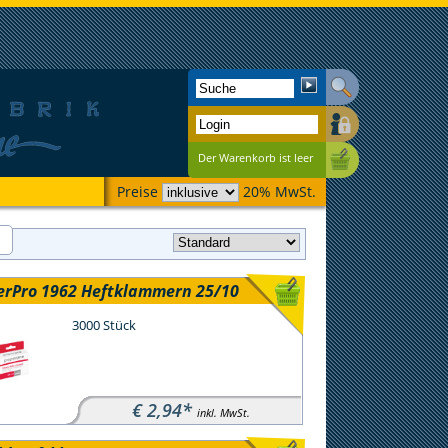
Der Warenkorb ist leer
Preise
20% MwSt.
erPro 1962 Heftklammern 25/10
3000 Stück
€ 2,94*
inkl. MwSt.