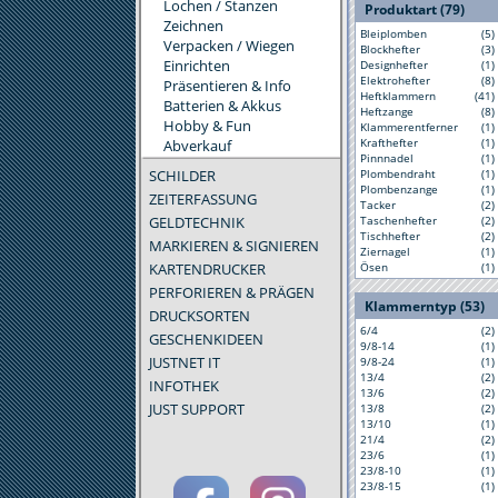
Lochen / Stanzen
Produktart (79)
Zeichnen
Bleiplomben
(5)
Verpacken / Wiegen
Blockhefter
(3)
Einrichten
Designhefter
(1)
Elektrohefter
(8)
Präsentieren & Info
Heftklammern
(41)
Batterien & Akkus
Heftzange
(8)
Hobby & Fun
Klammerentferner
(1)
Krafthefter
(1)
Abverkauf
Pinnnadel
(1)
SCHILDER
Plombendraht
(1)
Plombenzange
(1)
ZEITERFASSUNG
Tacker
(2)
GELDTECHNIK
Taschenhefter
(2)
Tischhefter
(2)
MARKIEREN & SIGNIEREN
Ziernagel
(1)
KARTENDRUCKER
Ösen
(1)
PERFORIEREN & PRÄGEN
Klammerntyp (53)
DRUCKSORTEN
6/4
(2)
GESCHENKIDEEN
9/8-14
(1)
JUSTNET IT
9/8-24
(1)
13/4
(2)
INFOTHEK
13/6
(2)
JUST SUPPORT
13/8
(2)
13/10
(1)
21/4
(2)
23/6
(1)
23/8-10
(1)
23/8-15
(1)