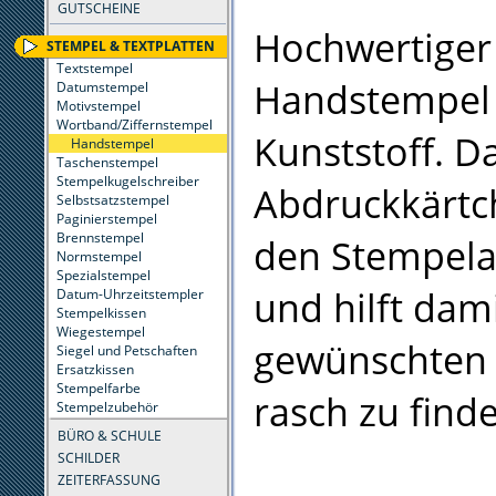
GUTSCHEINE
Hochwertiger
STEMPEL & TEXTPLATTEN
Textstempel
Handstempel
Datumstempel
Motivstempel
Wortband/Ziffernstempel
Kunststoff. D
Handstempel
Taschenstempel
Stempelkugelschreiber
Abdruckkärtc
Selbstsatzstempel
Paginierstempel
Brennstempel
den Stempel
Normstempel
Spezialstempel
und hilft dam
Datum-Uhrzeitstempler
Stempelkissen
Wiegestempel
gewünschten
Siegel und Petschaften
Ersatzkissen
Stempelfarbe
rasch zu find
Stempelzubehör
BÜRO & SCHULE
SCHILDER
ZEITERFASSUNG