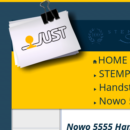
HOME
STEMP
Hands
Nowo 
FILTER
Nowo 5555 Ha