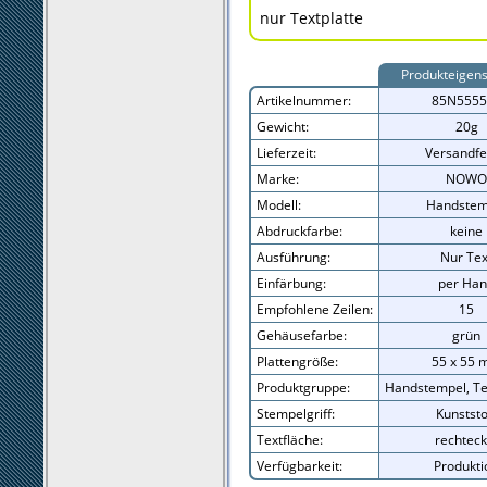
nur Textplatte
Produkteigens
Artikelnummer:
85N5555
Gewicht:
20g
Lieferzeit:
Versandfe
Marke:
NOWO
Modell:
Handstem
Abdruckfarbe:
keine
Ausführung:
Nur Tex
Einfärbung:
per Ha
Empfohlene Zeilen:
15
Gehäusefarbe:
grün
Plattengröße:
55 x 55
Produktgruppe:
Handstempel, Te
Stempelgriff:
Kunststo
Textfläche:
rechteck
Verfügbarkeit:
Produkti