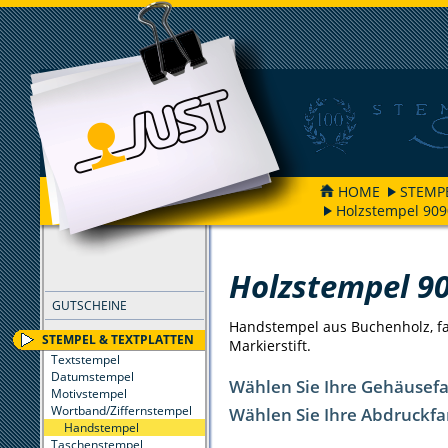
HOME
STEMP
Holzstempel 909
FILTER
Holzstempel 9
GUTSCHEINE
Handstempel aus Buchenholz, far
STEMPEL & TEXTPLATTEN
Markierstift.
Textstempel
Datumstempel
Wählen Sie Ihre Gehäusef
Motivstempel
Wortband/Ziffernstempel
Wählen Sie Ihre Abdruckfa
Handstempel
Taschenstempel