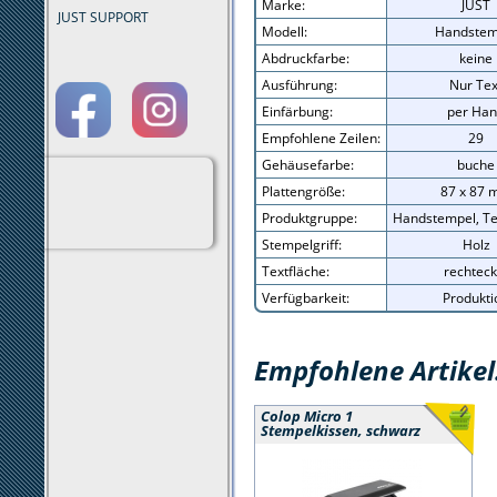
Marke:
JUST
JUST SUPPORT
Modell:
Handstem
Abdruckfarbe:
keine
Ausführung:
Nur Tex
Einfärbung:
per Ha
Empfohlene Zeilen:
29
Gehäusefarbe:
buche
Plattengröße:
87 x 87
Produktgruppe:
Handstempel, Te
Stempelgriff:
Holz
Textfläche:
rechteck
Verfügbarkeit:
Produkti
Empfohlene Artikel
Colop Micro 1
Stempelkissen, schwarz