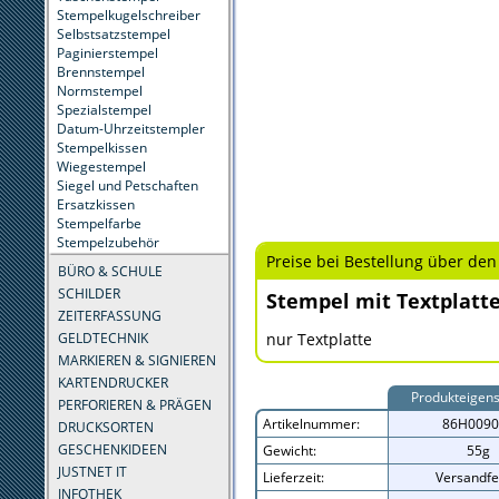
Stempelkugelschreiber
Selbstsatzstempel
Paginierstempel
Brennstempel
Normstempel
Spezialstempel
Datum-Uhrzeitstempler
Stempelkissen
Wiegestempel
Siegel und Petschaften
Ersatzkissen
Stempelfarbe
Stempelzubehör
Preise bei Bestellung über den
BÜRO & SCHULE
SCHILDER
Stempel mit Textplatt
ZEITERFASSUNG
GELDTECHNIK
nur Textplatte
MARKIEREN & SIGNIEREN
KARTENDRUCKER
Produkteigens
PERFORIEREN & PRÄGEN
Artikelnummer:
86H0090
DRUCKSORTEN
GESCHENKIDEEN
Gewicht:
55g
JUSTNET IT
Lieferzeit:
Versandfe
INFOTHEK