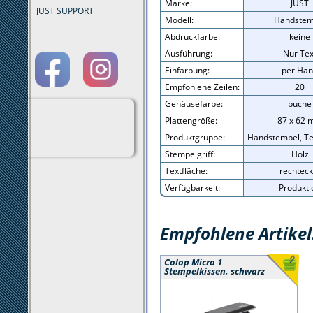
Marke:
JUST
JUST SUPPORT
Modell:
Handstem
Abdruckfarbe:
keine
Ausführung:
Nur Tex
Einfärbung:
per Ha
Empfohlene Zeilen:
20
Gehäusefarbe:
buche
Plattengröße:
87 x 62
Produktgruppe:
Handstempel, Te
Stempelgriff:
Holz
Textfläche:
rechteck
Verfügbarkeit:
Produkti
Empfohlene Artikel
Colop Micro 1
Stempelkissen, schwarz