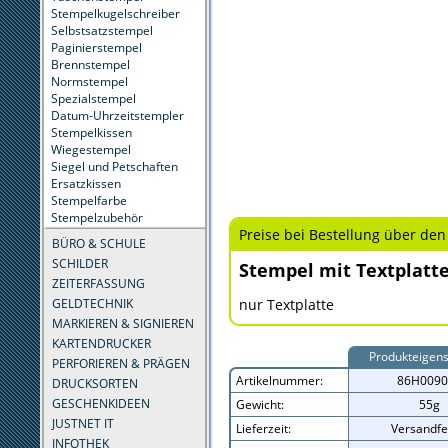
Stempelkugelschreiber
Selbstsatzstempel
Paginierstempel
Brennstempel
Normstempel
Spezialstempel
Datum-Uhrzeitstempler
Stempelkissen
Wiegestempel
Siegel und Petschaften
Ersatzkissen
Stempelfarbe
Stempelzubehör
Preise bei Bestellung über den
BÜRO & SCHULE
SCHILDER
Stempel mit Textplatt
ZEITERFASSUNG
GELDTECHNIK
nur Textplatte
MARKIEREN & SIGNIEREN
KARTENDRUCKER
Produkteigens
PERFORIEREN & PRÄGEN
Artikelnummer:
86H0090
DRUCKSORTEN
GESCHENKIDEEN
Gewicht:
55g
JUSTNET IT
Lieferzeit:
Versandfe
INFOTHEK