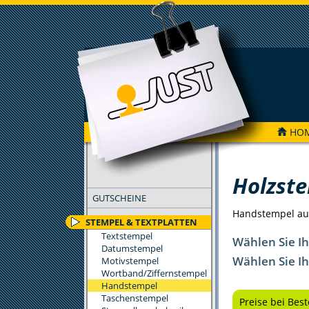
HO
FILTER
Holzst
GUTSCHEINE
Handstempel aus 
STEMPEL & TEXTPLATTEN
Textstempel
Wählen Sie I
Datumstempel
Wählen Sie I
Motivstempel
Wortband/Ziffernstempel
Handstempel
Taschenstempel
Preise bei Bes