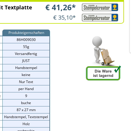
€
41,26
*
t Textplatte
€ 35,10*
Produkteigenschaften
86H009030
55g
Versandfertig
JUST
Handstempel
keine
Nur Text
per Hand
:
9
buche
87 x 27 mm
Handstempel, Textstempel
Holz
rechteckig