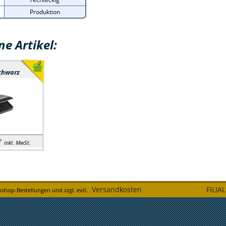
Produktion
e Artikel:
chwarz
*
inkl. MwSt.
Versandkosten
FILIA
bshop-Bestellungen und zzgl. evtl.