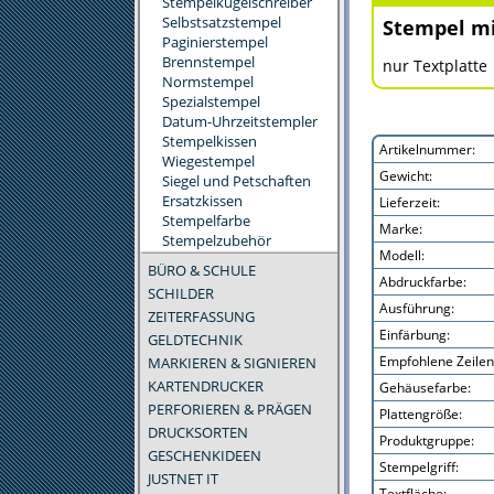
Stempelkugelschreiber
Selbstsatzstempel
Stempel mi
Paginierstempel
Brennstempel
nur Textplatte
Normstempel
Spezialstempel
Datum-Uhrzeitstempler
Stempelkissen
Artikelnummer:
Wiegestempel
Gewicht:
Siegel und Petschaften
Ersatzkissen
Lieferzeit:
Stempelfarbe
Marke:
Stempelzubehör
Modell:
BÜRO & SCHULE
Abdruckfarbe:
SCHILDER
Ausführung:
ZEITERFASSUNG
Einfärbung:
GELDTECHNIK
Empfohlene Zeilen
MARKIEREN & SIGNIEREN
KARTENDRUCKER
Gehäusefarbe:
PERFORIEREN & PRÄGEN
Plattengröße:
DRUCKSORTEN
Produktgruppe:
GESCHENKIDEEN
Stempelgriff:
JUSTNET IT
Textfläche: