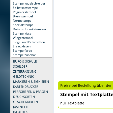
Stempelkugelschreiber
Selbstsatzstempel
Paginierstempel
Brennstempel
Normstempel
Spezialstempel
Datum-Uhrzeitstempler
Stempelkissen
Wiegestempel
Siegel und Petschaften
Ersatzkissen
Stempelfarbe
Stempelzubehör
BÜRO & SCHULE
SCHILDER
ZEITERFASSUNG
GELDTECHNIK
MARKIEREN & SIGNIEREN
Preise bei Bestellung über den
KARTENDRUCKER
PERFORIEREN & PRÄGEN
Stempel mit Textplatt
DRUCKSORTEN
GESCHENKIDEEN
nur Textplatte
JUSTNET IT
INFOTHEK