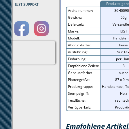
Produkteigens
JUST SUPPORT
Artikelnummer:
86H0090
Gewicht:
55g
Lieferzeit:
Versandfe
Marke:
JUST
Modell:
Handstem
Abdruckfarbe:
keine
Ausführung:
Nur Tex
Einfärbung:
per Ha
Empfohlene Zeilen:
3
Gehäusefarbe:
buche
Plattengröße:
87 x 9 
Produktgruppe:
Handstempel, Te
Stempelgriff:
Holz
Textfläche:
rechteck
Verfügbarkeit:
Produkti
Empfohlene Artikel