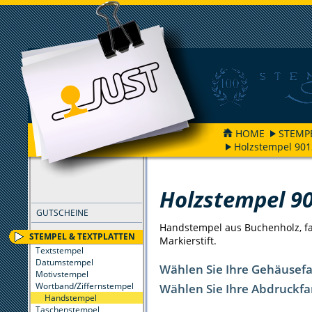
HOME
STEMP
Holzstempel 901
FILTER
Holzstempel 9
GUTSCHEINE
Handstempel aus Buchenholz, far
STEMPEL & TEXTPLATTEN
Markierstift.
Textstempel
Datumstempel
Wählen Sie Ihre Gehäusef
Motivstempel
Wortband/Ziffernstempel
Wählen Sie Ihre Abdruckfa
Handstempel
Taschenstempel