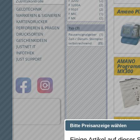
Zutrittskontrolle
F 3200
(2)
F 3200A
(2)
GELDTECHNIK
F 9501
(2)
Amano PI
F MIC
(1)
MARKIEREN & SIGNIEREN
F MX
(2)
KARTENDRUCKER
PERFORIEREN & PRÄGEN
Typ (3)
DRUCKSORTEN
Pausensignalgeber
(1)
Zeit-/ Datum- Stempler
GESCHENKIDEEN
selbstrechnend
(1)
(1)
JUSTNET IT
INFOTHEK
JUST SUPPORT
AMANO
Programm
MX300
AMANO St
3200
Bitte Preisanzeige wählen
Einige Artikel auf dieser