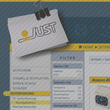
HOME
ZEITE
FILTER
Artikel / Se
Marke (18)
GUTSCHEINE
AMANO
(17)
JUST
(1)
STEMPEL & TEXTPLATTEN
Amano BX
Zubehör (13)
BÜRO & SCHULE
Farbband
(4)
SCHILDER
Gehäuseschlüssel
(1)
ZEITERFASSUNG
Kartenhalter
(3)
Stempelkarte
(5)
PC-Zeiterfassung
Stempeluhren
Stempelkarte (9)
Wächterkontrolle