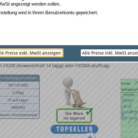
ng: manuell oder automatisch durch verstellbaren Tiefenanschlag
MwSt angezeigt werden sollen.
Sichtfenster zur sicheren Druckpositionierung
für Stunde, Minute und Tagesdatum
nstellung wird in Ihrem Benutzerkonto gepeichert.
msanpassung
erzeitumstellung
bei Stromausfall
 Programmierung von Zusatztexten
Minuten wahlweise in 10er, 60er, oder 100er Teilung
nktion
lle Preise exkl. MwSt anzeigen
Alle Preise inkl. MwSt anz
b oder Wandmontage
Farbbandkassettenkapazität
 F3200 (Anwesenheit 14 tägig) oder F3200A (Auftrag)
Produkteigenschaften
901101400
2,50kg
15 auf Lager
AMANO
Datum-Uhrzeitstempel