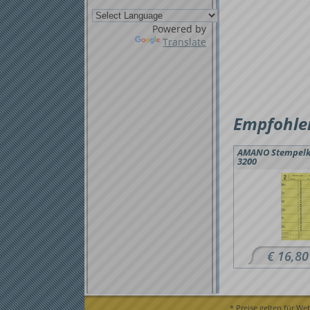
Powered by
Translate
Empfohlen
AMANO Stempelk
3200
€ 16,80
* Preise gelten für We