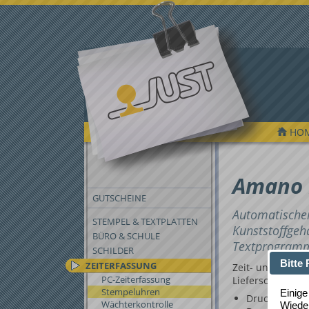
HO
FILTER
Amano 
GUTSCHEINE
Automatischer
STEMPEL & TEXTPLATTEN
Kunststoffgeh
BÜRO & SCHULE
Textprogramm
SCHILDER
Bitte
ZEITERFASSUNG
Zeit- und Datum
PC-Zeiterfassung
Lieferscheinen, V
Stempeluhren
Einige
Druckposition
Wächterkontrolle
Wieder