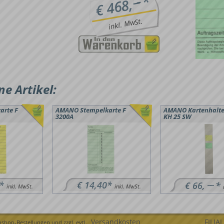
*
−−
€ 468,
inkl. MwSt.
e Artikel:
arte F
AMANO Stempelkarte F
AMANO Kartenhalte
3200A
KH 25 SW
*
€ 14,40*
−−
€ 66,
*
inkl. MwSt.
inkl. MwSt.
Versandkosten
FILIA
bshop-Bestellungen und zzgl. evtl.