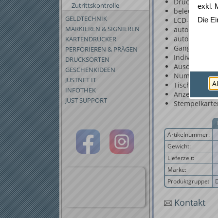
Druckauslösu
Zutrittskontrolle
exkl. 
beleuchtetes 
GELDTECHNIK
LCD-Anzeige 
Die Ei
MARKIEREN & SIGNIEREN
autom. Datu
autom. Somm
KARTENDRUCKER
Gangreserve 
PERFORIEREN & PRÄGEN
Individuelle
DRUCKSORTEN
Ausdruck der 
GESCHENKIDEEN
Numeratorfu
JUSTNET IT
A
Tischbetrie
INFOTHEK
Anzeige der 
JUST SUPPORT
Stempelkarten
Artikelnummer:
Gewicht:
Lieferzeit:
Marke:
Produktgruppe:
Kontakt