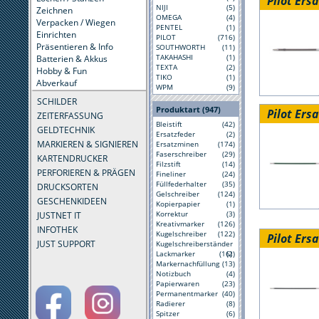
Pilot Ers
NIJI
(5)
Zeichnen
OMEGA
(4)
Verpacken / Wiegen
PENTEL
(1)
Einrichten
PILOT
(716)
Präsentieren & Info
SOUTHWORTH
(11)
TAKAHASHI
(1)
Batterien & Akkus
TEXTA
(2)
Hobby & Fun
TIKO
(1)
Abverkauf
WPM
(9)
SCHILDER
Produktart (947)
Pilot Ers
ZEITERFASSUNG
Bleistift
(42)
GELDTECHNIK
Ersatzfeder
(2)
MARKIEREN & SIGNIEREN
Ersatzminen
(174)
Faserschreiber
(29)
KARTENDRUCKER
Filzstift
(14)
PERFORIEREN & PRÄGEN
Fineliner
(24)
Füllfederhalter
(35)
DRUCKSORTEN
Gelschreiber
(124)
GESCHENKIDEEN
Kopierpapier
(1)
Korrektur
(3)
JUSTNET IT
Kreativmarker
(126)
INFOTHEK
Kugelschreiber
(122)
Pilot Ers
JUST SUPPORT
Kugelschreiberständer
Lackmarker
(16)
(2)
Markernachfüllung
(13)
Notizbuch
(4)
Papierwaren
(23)
Permanentmarker
(40)
Radierer
(8)
Spitzer
(6)