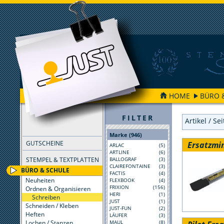
HOME
BÜRO 
FILTER
Artikel / Se
Marke (946)
GUTSCHEINE
Ersatzmi
ARLAC
(5)
ARTLINE
(6)
STEMPEL & TEXTPLATTEN
BALLOGRAF
(3)
CLAIREFONTAINE
(3)
BÜRO & SCHULE
FACTIS
(4)
Neuheiten
FLEXBOOK
(4)
FRIXION
(156)
Ordnen & Organisieren
HERI
(1)
Schreiben
JUST
(1)
Schneiden / Kleben
JUST-FUN
(2)
Heften
LÄUFER
(3)
Lochen / Stanzen
MAUL
(8)