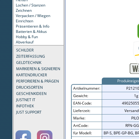
Lochen / Stanzen
Zeichnen
Verpacken / Wiegen
Einrichten
Präsentieren & Info
Batterien & Akkus
Hobby & Fun
Abverkauf
SCHILDER
ZEITERFASSUNG
GELDTECHNIK
MARKIEREN & SIGNIEREN
KARTENDRUCKER
Produkteige
PERFORIEREN & PRÄGEN
DRUCKSORTEN
Artikelnummer:
P2121
GESCHENKIDEEN
Gewicht:
1g
JUSTNET IT
EAN-Code:
4902505
INFOTHEK
Lieferzeit:
Versandf
JUST SUPPORT
Marke:
PIL
ArtCode:
RFN-GG
für Modell:
BP-S, BPE-GP-BG, BP