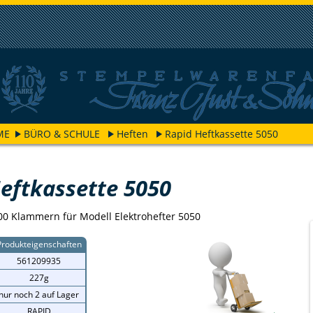
ME
BÜRO & SCHULE
Heften
Rapid Heftkassette 5050
eftkassette 5050
000 Klammern für Modell Elektrohefter 5050
Produkteigenschaften
561209935
227g
nur noch 2 auf Lager
RAPID