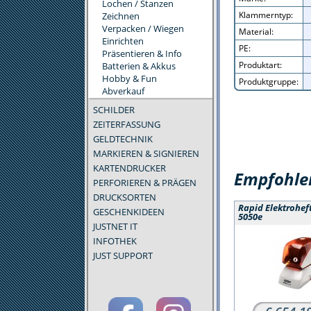
Lochen / Stanzen
Klammerntyp:
Zeichnen
Verpacken / Wiegen
Material:
Einrichten
PE:
Präsentieren & Info
Produktart:
Batterien & Akkus
Hobby & Fun
Produktgruppe:
Abverkauf
SCHILDER
ZEITERFASSUNG
GELDTECHNIK
MARKIEREN & SIGNIEREN
KARTENDRUCKER
Empfohlen
PERFORIEREN & PRÄGEN
DRUCKSORTEN
Rapid Elektrohef
GESCHENKIDEEN
5050e
JUSTNET IT
INFOTHEK
JUST SUPPORT