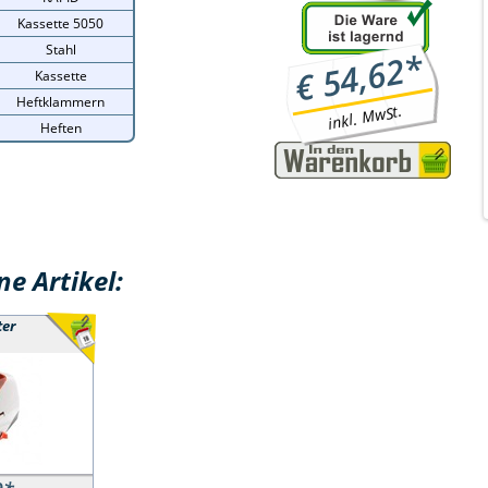
Kassette 5050
Stahl
*
54,62
€
Kassette
Heftklammern
inkl. MwSt.
Heften
e Artikel:
ter