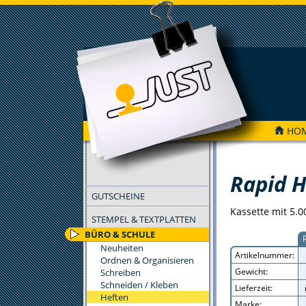
HO
FILTER
Rapid H
GUTSCHEINE
Kassette mit 5.
STEMPEL & TEXTPLATTEN
BÜRO & SCHULE
Neuheiten
Artikelnummer:
Ordnen & Organisieren
Gewicht:
Schreiben
Schneiden / Kleben
Lieferzeit:
Heften
Marke: