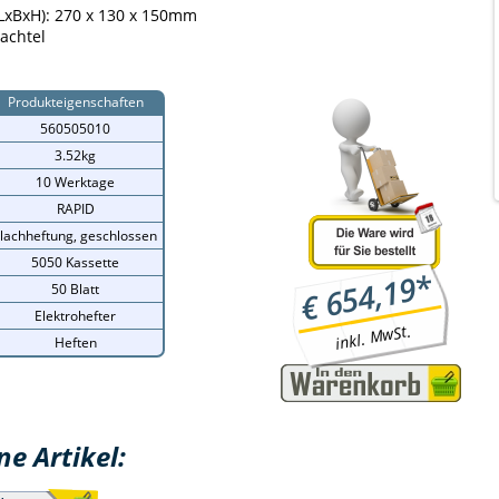
xBxH): 270 x 130 x 150mm
achtel
Produkteigenschaften
560505010
3.52kg
10 Werktage
RAPID
lachheftung, geschlossen
5050 Kassette
*
654,19
50 Blatt
€
Elektrohefter
inkl. MwSt.
Heften
e Artikel: