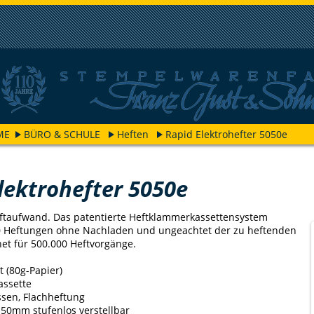
ME
BÜRO & SCHULE
Heften
Rapid Elektrohefter 5050e
lektrohefter 5050e
ftaufwand. Das patentierte Heftklammerkassettensystem
0 Heftungen ohne Nachladen und ungeachtet der zu heftenden
net für 500.000 Heftvorgänge.
t (80g-Papier)
assette
ssen, Flachheftung
s 50mm stufenlos verstellbar