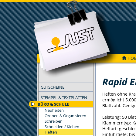
HO
FILTER
Rapid E
GUTSCHEINE
Heften ohne Kra
STEMPEL & TEXTPLATTEN
ermöglicht 5.00
BÜRO & SCHULE
Blattzahl. Geeig
Neuheiten
Ordnen & Organisieren
Leistung: 50 Blat
Schreiben
Klammerntyp: K
Schneiden / Kleben
Heftart: geschlo
Heften
Einfuhrtiefe: bi