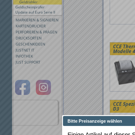
Geldzähler
Geldscheinprüfer
Update auf Euro Serie II
MARKIEREN & SIGNIEREN
KARTENDRUCKER
PERFORIEREN & PRÄGEN
DRUCKSORTEN
GESCHENKIDEEN
CCE Ther
JUSTNET IT
Modelle 
INFOTHEK
JUST SUPPORT
CCE Spez
D3
Bitte Preisanzeige wählen
Einige Artikel auf dieser