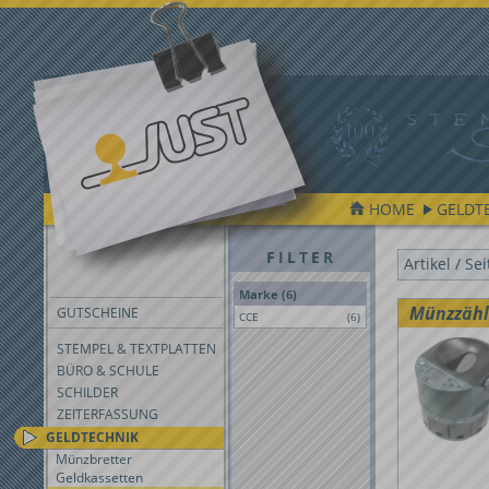
HOME
GELDT
FILTER
Artikel / Se
Marke (6)
Münzzähl
GUTSCHEINE
CCE
(6)
STEMPEL & TEXTPLATTEN
BÜRO & SCHULE
SCHILDER
ZEITERFASSUNG
GELDTECHNIK
Münzbretter
Geldkassetten