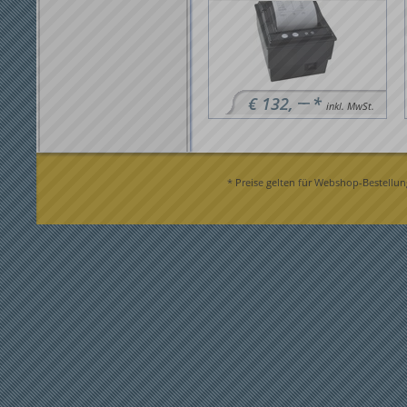
−−
€ 132,
*
inkl. MwSt.
* Preise gelten für Webshop-Bestellun