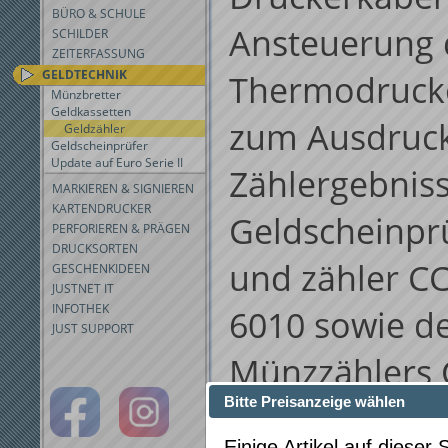
BÜRO & SCHULE
Ansteuerung 
SCHILDER
ZEITERFASSUNG
GELDTECHNIK
Thermodruck
Münzbretter
Geldkassetten
zum Ausdruck
Geldzähler
Geldscheinprüfer
Update auf Euro Serie II
Zählergebnis
MARKIEREN & SIGNIEREN
KARTENDRUCKER
Geldscheinpr
PERFORIEREN & PRÄGEN
DRUCKSORTEN
und zähler CC
GESCHENKIDEEN
JUSTNET IT
INFOTHEK
6010 sowie d
JUST SUPPORT
Münzzählers 
Bitte Preisanzeige wählen
auf Thermopa
Einige Artikel auf dieser