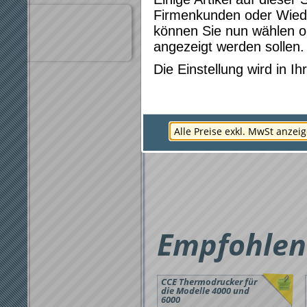
Firmenkunden oder Wied
Produkteigensch
können Sie nun wählen ob
Artikelnummer:
910923053
angezeigt werden sollen.
Gewicht:
100g
Lieferzeit:
nur noch 3 auf 
Die Einstellung wird in 
Marke:
CCE
Produktgruppe:
Geldscheinprüfer, G
Alle Preise exkl. MwSt anzei
Empfohlene
CCE Thermodrucker für
die Modelle 4000 und
6000