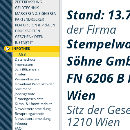
ZEITERFASSUNG
GELDTECHNIK
Stand: 13.
MARKIEREN & SIGNIEREN
KARTENDRUCKER
der Firma
PERFORIEREN & PRÄGEN
DRUCKSORTEN
GESCHENKIDEEN
Stempelwar
JUSTNET IT
INFOTHEK
AGB
Söhne Gmb
Datenschutz
Impressum
Schriftlizenzen
FN 6206 B 
Filialen
Versandkosten
Download Produktfolder
Sortiment
Wien
Jobangebote
Firmengeschichte
Klima- & Umweltschutz
Sitz der Ges
Newsletteranmeldung
Bestpreisgarantie
1210 Wien
Newsletterabmeldung
Infotour
FAQ