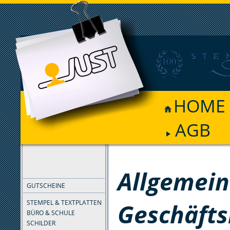
HOME
AGB
FILTER
Allgemei
GUTSCHEINE
Geschäft
STEMPEL & TEXTPLATTEN
BÜRO & SCHULE
SCHILDER