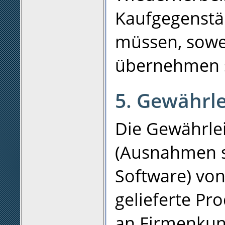
Kaufgegenst
müssen, sowei
übernehmen 
5. Gewährle
Die Gewährleis
(Ausnahmen s
Software) vo
gelieferte P
an Firmenkun