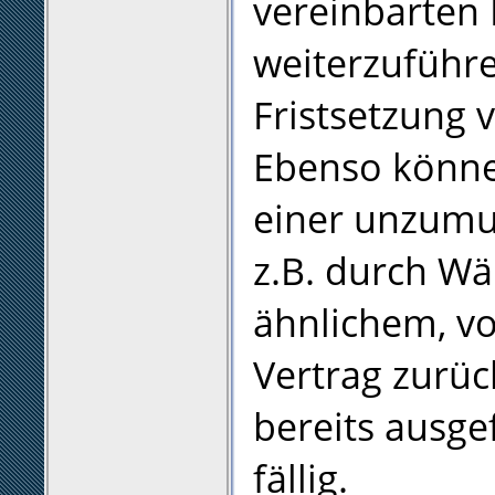
vereinbarten
weiterzuführ
Fristsetzung 
Ebenso können
einer unzumut
z.B. durch W
ähnlichem, v
Vertrag zurüc
bereits ausge
fällig.